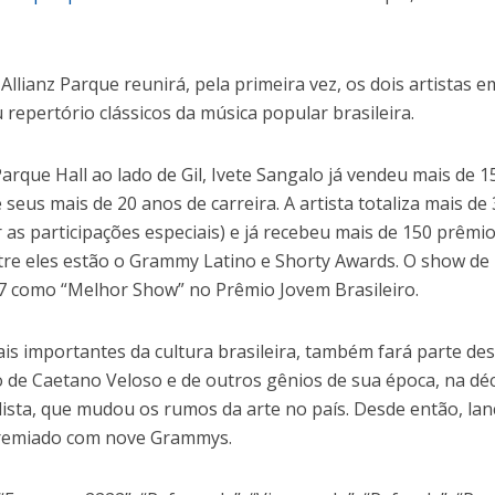
llianz Parque reunirá, pela primeira vez, os dois artistas 
repertório clássicos da música popular brasileira.
Parque Hall ao lado de Gil, Ivete Sangalo já vendeu mais de 1
seus mais de 20 anos de carreira. A artista totaliza mais de
as participações especiais) e já recebeu mais de 150 prêmi
ntre eles estão o Grammy Latino e Shorty Awards. O show de 
017 como “Melhor Show” no Prêmio Jovem Brasileiro.
is importantes da cultura brasileira, também fará parte de
ado de Caetano Veloso e de outros gênios de sua época, na dé
lista, que mudou os rumos da arte no país. Desde então, la
 premiado com nove Grammys.