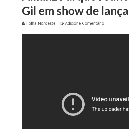
Gil em show de lanç
Folha Noroeste
Adicione Comentário