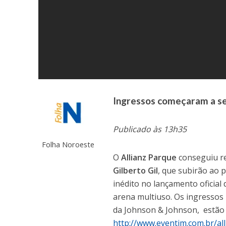
Ingressos começaram a ser
Publicado às 13h35
Folha Noroeste
O
Allianz Parque
conseguiu re
Gilberto Gil
, que subirão ao 
inédito no lançamento oficial
arena multiuso. Os ingressos
da Johnson & Johnson, estão à
http://www.eventim.com.br/al