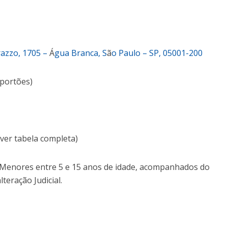
razzo, 1705 –
Á
gua Branca, S
ã
o Paulo – SP, 05001-200
 portões)
(ver tabela completa)
 Menores entre 5 e 15 anos de idade, acompanhados do
lteração Judicial.