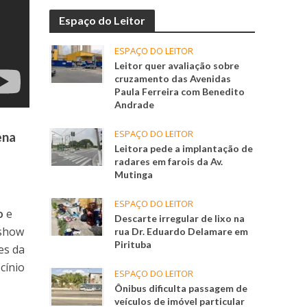
Espaço do Leitor
ESPAÇO DO LEITOR
Leitor quer avaliação sobre
cruzamento das Avenidas
Paula Ferreira com Benedito
Andrade
ESPAÇO DO LEITOR
ena
Leitora pede a implantação de
radares em farois da Av.
Mutinga
ESPAÇO DO LEITOR
o
e
Descarte irregular de lixo na
 show
rua Dr. Eduardo Delamare em
Pirituba
es da
cínio
ESPAÇO DO LEITOR
Ônibus dificulta passagem de
veículos de imóvel particular