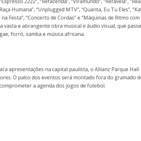
Expresso 2222”, “Refazenda”, “Viramundo”, “Refavela”, “Real
Raça Humana”, “Unplugged MTV”, “Quanta, Eu Tu Eles”, “Ka
é na Festa”, “Concerto de Cordas” e “Máquinas de Ritmo com
ma vasta e abrangente obra musical e áudio visual, que passe
ggae, forró, samba e música africana.
ra apresentações na capital paulista, o Allianz Parque Hall
ores. O palco dos eventos será montado fora do gramado d
 comprometer a agenda dos jogos de futebol.