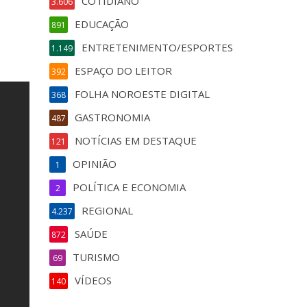
COTIDIANO
3.606
EDUCAÇÃO
891
ENTRETENIMENTO/ESPORTES
1.149
ESPAÇO DO LEITOR
392
FOLHA NOROESTE DIGITAL
368
GASTRONOMIA
487
NOTÍCIAS EM DESTAQUE
121
OPINIÃO
1
POLÍTICA E ECONOMIA
2
REGIONAL
4.237
SAÚDE
872
TURISMO
69
VÍDEOS
140