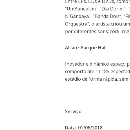
Entre LPs, CDs e DVDs, como “
“UmBandaUm”, “Dia Dorim”, “
N`Gandaya”, “Banda Dois”, “F
Orquestra”, o artista criou u
por diferentes sons: rock, re
Allianz Parque Hall
Inovador e dinâmico espaço pa
comporta até 11.185 espectad
estádio de forma rápida, sem
Serviço
Data: 01/06/2018