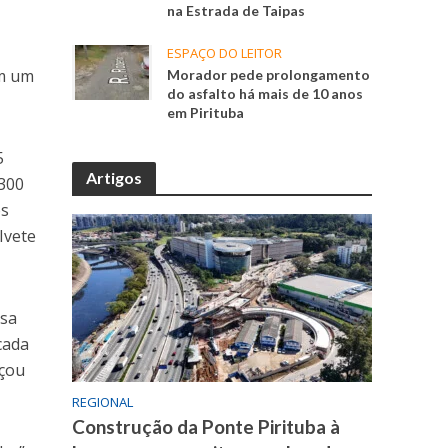
na Estrada de Taipas
ESPAÇO DO LEITOR
em um
Morador pede prolongamento
do asfalto há mais de 10 anos
em Pirituba
5
Artigos
 300
os
Ivete
ssa
cada
nçou
REGIONAL
Construção da Ponte Pirituba à