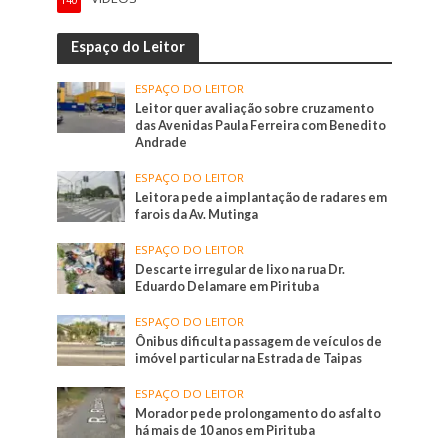
140
Espaço do Leitor
ESPAÇO DO LEITOR
Leitor quer avaliação sobre cruzamento
das Avenidas Paula Ferreira com Benedito
Andrade
ESPAÇO DO LEITOR
Leitora pede a implantação de radares em
farois da Av. Mutinga
ESPAÇO DO LEITOR
Descarte irregular de lixo na rua Dr.
Eduardo Delamare em Pirituba
ESPAÇO DO LEITOR
Ônibus dificulta passagem de veículos de
imóvel particular na Estrada de Taipas
ESPAÇO DO LEITOR
Morador pede prolongamento do asfalto
há mais de 10 anos em Pirituba