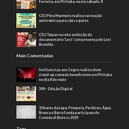
Ferreira, em Pirituba, neste sábado, 8
CEU Pêra Marmelo realiza vacinação
antirrabica para cães e gatos
CEU Taipas recebe exibição do
documentário ‘Leci’ com presença de Leci
Brandão
Mais Comentadas
Instituto Luz aos Cegos realiza show
stand-up comedy beneficente em Pirituba
no dia 8 de maio
309 – Edição Digital
10 bares da Lapa, Pompeia, Perdizes, Água
Branca e Barra Funda participam do
Comida di Buteco 2019
Tags