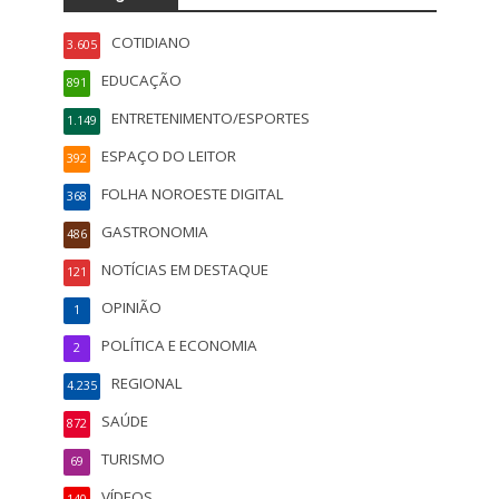
COTIDIANO
3.605
EDUCAÇÃO
891
ENTRETENIMENTO/ESPORTES
1.149
ESPAÇO DO LEITOR
392
FOLHA NOROESTE DIGITAL
368
GASTRONOMIA
486
NOTÍCIAS EM DESTAQUE
121
OPINIÃO
1
POLÍTICA E ECONOMIA
2
REGIONAL
4.235
SAÚDE
872
TURISMO
69
VÍDEOS