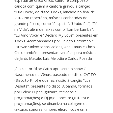
especial de Chico Chico, cantor e compositor
carioca com quem a cantora gravou a canção
“Tua Boca”, do disco Todxs, lançado no final de
2018. No repertório, músicas conhecidas do
grande público, como “Respeita”, “Urubu Rei”, “Tô
na Vida”, além de faixas como “Lambe-Lambe”,
“Eu Amo Você” e “Declaro My Love”, presentes em
Todxs. Acompanhados por Thiago Barromeo e
Estevan Sinkovitz nos violões, Ana Cañas e Chico
Chico também apresentam versões para músicas
de Jards Macalé, Luiz Melodia e Carlos Posada.
Já o cantor Filipe Catto apresenta o show O
Nascimento de Vênus, baseado no disco CATTO
(Biscoito Fino) e que faz alusão à canção “Lua
Deserta”, presente no disco. A banda, formada
por Felipe Puperi (guitarra, teclados e
programações) e DJ Jojo Lonestar (guitarra e
programações), se dinamiza na colagem de
texturas sonoras, timbres eletrônicos e uma