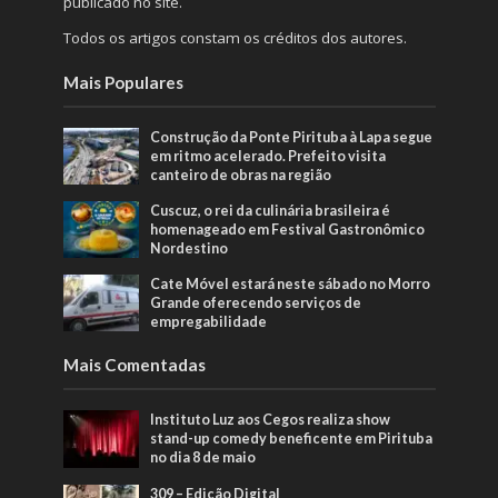
públicado no site.
Todos os artigos constam os créditos dos autores.
Mais Populares
Construção da Ponte Pirituba à Lapa segue
em ritmo acelerado. Prefeito visita
canteiro de obras na região
Cuscuz, o rei da culinária brasileira é
homenageado em Festival Gastronômico
Nordestino
Cate Móvel estará neste sábado no Morro
Grande oferecendo serviços de
empregabilidade
Mais Comentadas
Instituto Luz aos Cegos realiza show
stand-up comedy beneficente em Pirituba
no dia 8 de maio
309 – Edição Digital