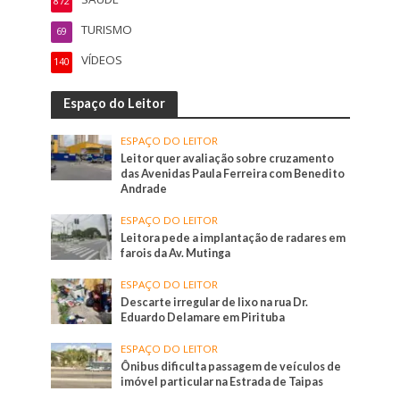
872
TURISMO
69
VÍDEOS
140
Espaço do Leitor
ESPAÇO DO LEITOR
Leitor quer avaliação sobre cruzamento
das Avenidas Paula Ferreira com Benedito
Andrade
ESPAÇO DO LEITOR
Leitora pede a implantação de radares em
farois da Av. Mutinga
ESPAÇO DO LEITOR
Descarte irregular de lixo na rua Dr.
Eduardo Delamare em Pirituba
ESPAÇO DO LEITOR
Ônibus dificulta passagem de veículos de
imóvel particular na Estrada de Taipas