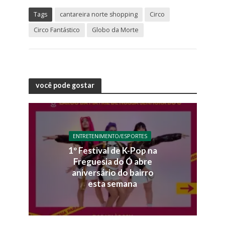
Tags
cantareira norte shopping
Circo
Circo Fantástico
Globo da Morte
você pode gostar
ENTRETENIMENTO/ESPORTES
1º Festival de K-Pop na
Freguesia do Ó abre
aniversário do bairro
esta semana