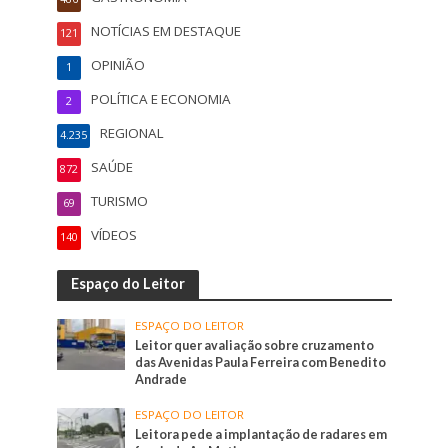
NOTÍCIAS EM DESTAQUE
121
OPINIÃO
1
POLÍTICA E ECONOMIA
2
REGIONAL
4.235
SAÚDE
872
TURISMO
69
VÍDEOS
140
Espaço do Leitor
ESPAÇO DO LEITOR
Leitor quer avaliação sobre cruzamento
das Avenidas Paula Ferreira com Benedito
Andrade
ESPAÇO DO LEITOR
Leitora pede a implantação de radares em