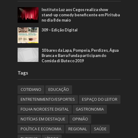
Instituto Luz aos Cegos realiza show
stand-up comedy beneficente em Pirituba
no dia 8 de maio
309 – Edição Digital
10 bares da Lapa, Pompeia, Perdizes, Água
Branca e Barra Funda participam do
Comida di Buteco 2019
Tags
COTIDIANO
EDUCAÇÃO
ENTRETENIMENTO/ESPORTES
ESPAÇO DO LEITOR
FOLHA NOROESTE DIGITAL
GASTRONOMIA
NOTÍCIAS EM DESTAQUE
OPINIÃO
POLÍTICA E ECONOMIA
REGIONAL
SAÚDE