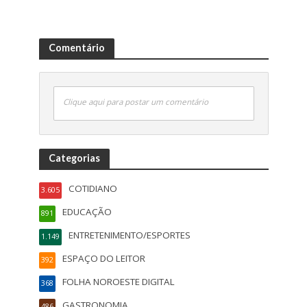
Comentário
Clique aqui para postar um comentário
Categorias
COTIDIANO
3.605
EDUCAÇÃO
891
ENTRETENIMENTO/ESPORTES
1.149
ESPAÇO DO LEITOR
392
FOLHA NOROESTE DIGITAL
368
GASTRONOMIA
486