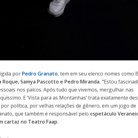
rigida por
Pedro Granato
, tem em seu elenco nomes como 
na Roque, Samya Pascotto e Pedro Miranda. “
Estou fascinad
essoais nos palcos. Após tudo que vivemos, mergulhar nas
 riquíssimo. E ‘Vista para as Montanhas’ trata exatamente de
s por política, por velhas relações de gênero, em um jogo de
anato, que também é responsável pelo e
spetáculo Veranei
m cartaz no Teatro Faap.