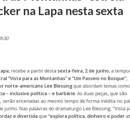
cker na Lapa nesta sexta
8h30
Lapa
, recebe a partir desta
sexta-feira, 2 de junho,
a tempo
tral “Vista para as Montanhas” e “Um Passeio no Bosque”,
r norte-americano Lee Blessing
que abordam temas com
a – inclusive política – e barbárie
. As duas peças, que são
a, serão encenadas ao mesmo tempo de forma inédita no pa
e junho. Nas palavras do dramaturgo Lee Blessing, “Vista p
rdaz e divertida
que
“explora política, dinheiro e poder
at