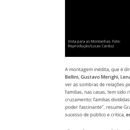
Vista para as Montanhas. Foto:
Reprodução/Lucas Carduz
A montagem inédita, que é di
Bellini, Gustavo Merighi, Le
ver as sombras de relações p
famílias, nas casas, tem sido
cruzamento: famílias dividida
poder fascinante”, resume Gr
sucesso de público e crítica,
e