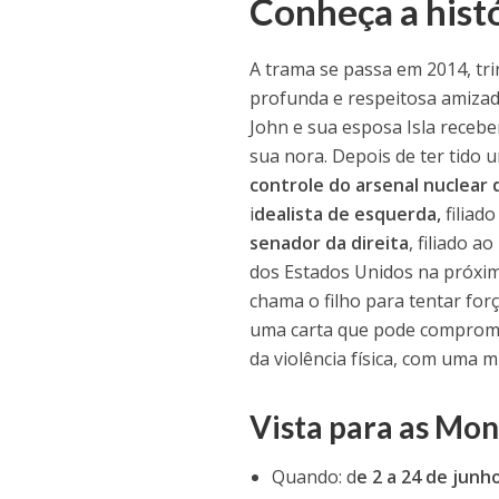
Conheça a hist
A trama se passa em 2014, tr
profunda e respeitosa amizad
John e sua esposa Isla recebe
sua nora. Depois de ter tido
controle do arsenal nuclear 
i
dealista de esquerda,
filiad
senador da direita
, filiado a
dos Estados Unidos na próxim
chama o filho para tentar forç
uma carta que pode compromet
da violência física, com uma
Vista para as Mo
Quando: d
e 2 a 24 de junh