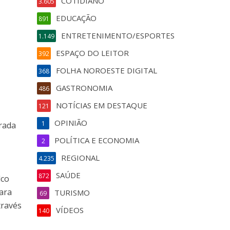
COTIDIANO
3.605
EDUCAÇÃO
891
ENTRETENIMENTO/ESPORTES
1.149
ESPAÇO DO LEITOR
392
FOLHA NOROESTE DIGITAL
368
GASTRONOMIA
486
NOTÍCIAS EM DESTAQUE
121
OPINIÃO
1
rada
POLÍTICA E ECONOMIA
2
o
REGIONAL
4.235
SAÚDE
872
lco
ara
TURISMO
69
ravés
VÍDEOS
140