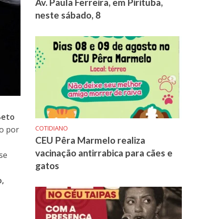
Av. Paula Ferreira, em Pirituba,
neste sábado, 8
B
eto
COTIDIANO
o por
CEU Pêra Marmelo realiza
vacinação antirrabica para cães e
sse
gatos
o,