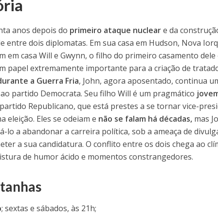
ória
inta anos depois do
primeiro ataque nuclear
e da construçã
e entre dois diplomatas. Em sua casa em Hudson, Nova Iorq
m em casa Will e Gwynn, o filho do primeiro casamento dele 
 um papel extremamente importante para a criação de tratad
durante a Guerra Fria
, John, agora aposentado, continua u
o ao partido Democrata. Seu filho Will é um pragmático
jove
o partido Republicano, que está prestes a se tornar vice-pres
a eleição. Eles se odeiam e
não se falam há décadas,
mas J
á-lo a abandonar a carreira política, sob a ameaça de divulg
er a sua candidatura. O conflito entre os dois chega ao cl
 mistura de humor ácido e momentos constrangedores.
ntanhas
o
; sextas e sábados, às 21h;