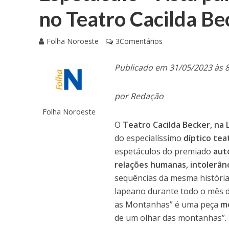
no Teatro Cacilda Be
Folha Noroeste
3Comentários
Publicado em 31/05/2023 às 
por Redação
Folha Noroeste
O
Teatro Cacilda Becker, na 
do especialíssimo
díptico tea
espetáculos do premiado
auto
relações humanas, intolerânci
sequências da mesma históri
lapeano durante todo o mês d
as Montanhas” é uma peça
mo
de um olhar das montanhas”.