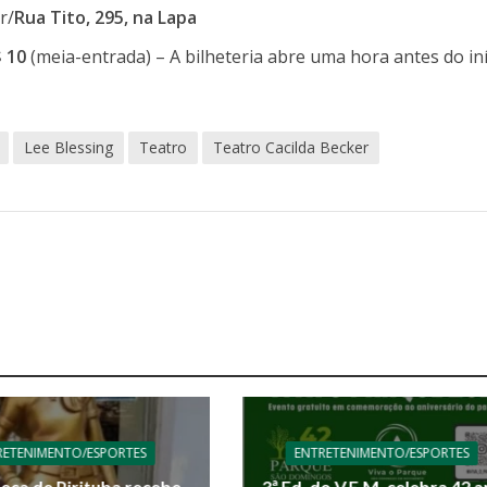
r/
Rua Tito, 295, na Lapa
 10
(meia-entrada) – A bilheteria abre uma hora antes do iní
Lee Blessing
Teatro
Teatro Cacilda Becker
RETENIMENTO/ESPORTES
ENTRETENIMENTO/ESPORTES
teca de Pirituba recebe
3ª Ed. do V.E.M. celebra 42 