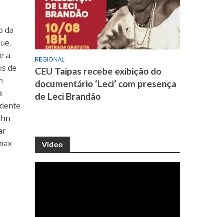
o da
ue,
e a
REGIONAL
os de
CEU Taipas recebe exibição do
m
documentário ‘Leci’ com presença
m
de Leci Brandão
idente
ohn
ar
ímax
Video