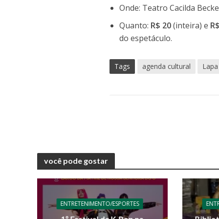
Onde: Teatro Cacilda Becke
Quanto:
R$ 20
(inteira) e
R$
do espetáculo.
Tags
agenda cultural
Lapa
você pode gostar
ENTRETENIMENTO/ESPORTES
ENT
1º Festival de K-Pop na
Biblio