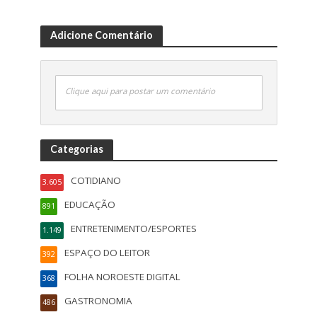
Adicione Comentário
Clique aqui para postar um comentário
Categorias
COTIDIANO
3.605
EDUCAÇÃO
891
ENTRETENIMENTO/ESPORTES
1.149
ESPAÇO DO LEITOR
392
FOLHA NOROESTE DIGITAL
368
GASTRONOMIA
486