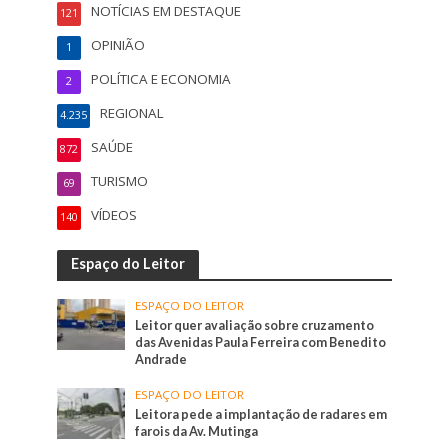
NOTÍCIAS EM DESTAQUE
121
OPINIÃO
1
POLÍTICA E ECONOMIA
2
REGIONAL
4.235
SAÚDE
872
TURISMO
69
VÍDEOS
140
Espaço do Leitor
ESPAÇO DO LEITOR
Leitor quer avaliação sobre cruzamento
das Avenidas Paula Ferreira com Benedito
Andrade
ESPAÇO DO LEITOR
Leitora pede a implantação de radares em
farois da Av. Mutinga