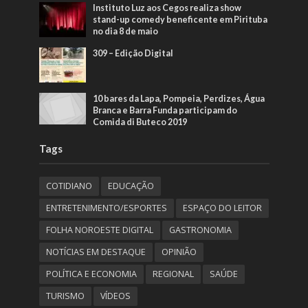
Instituto Luz aos Cegos realiza show
stand-up comedy beneficente em Pirituba
no dia 8 de maio
309 – Edição Digital
10 bares da Lapa, Pompeia, Perdizes, Água
Branca e Barra Funda participam do
Comida di Buteco 2019
Tags
COTIDIANO
EDUCAÇÃO
ENTRETENIMENTO/ESPORTES
ESPAÇO DO LEITOR
FOLHA NOROESTE DIGITAL
GASTRONOMIA
NOTÍCIAS EM DESTAQUE
OPINIÃO
POLÍTICA E ECONOMIA
REGIONAL
SAÚDE
TURISMO
VÍDEOS