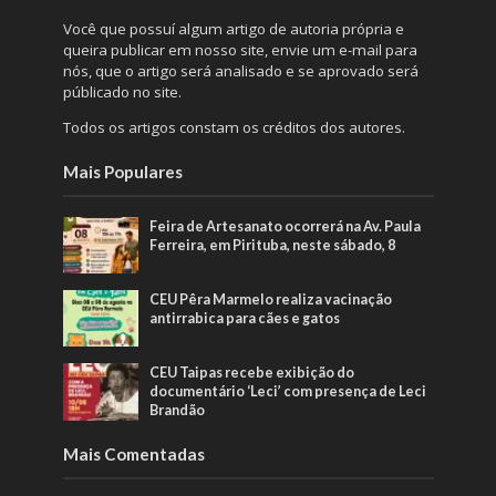
Você que possuí algum artigo de autoria própria e
queira publicar em nosso site, envie um e-mail para
nós, que o artigo será analisado e se aprovado será
públicado no site.
Todos os artigos constam os créditos dos autores.
Mais Populares
Feira de Artesanato ocorrerá na Av. Paula
Ferreira, em Pirituba, neste sábado, 8
CEU Pêra Marmelo realiza vacinação
antirrabica para cães e gatos
CEU Taipas recebe exibição do
documentário ‘Leci’ com presença de Leci
Brandão
Mais Comentadas