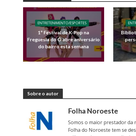
ENTRETENIMENTO/ESPORTES
ENT
1º Festival de K-Pop na
Biblio
Freguesia do Ó abre aniversário
pers
do bairro esta semana
Sobre o autor
Folha Noroeste
Somos o maior prestador da r
Folha do Noroeste tem se de