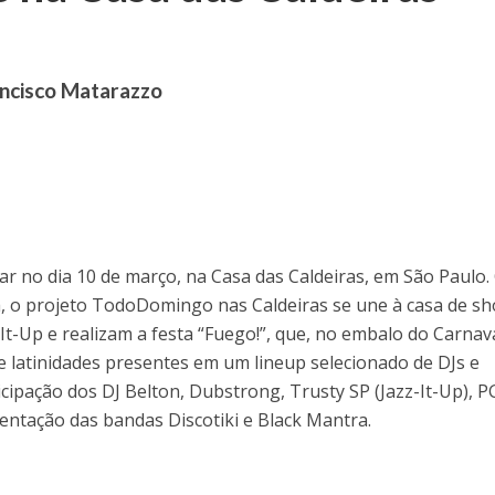
ancisco Matarazzo
r no dia 10 de março, na Casa das Caldeiras, em São Paulo.
, o projeto TodoDomingo nas Caldeiras se une à casa de s
It-Up e realizam a festa “Fuego!”, que, no embalo do Carnava
 e latinidades presentes em um lineup selecionado de DJs e
icipação dos DJ Belton, Dubstrong, Trusty SP (Jazz-It-Up), P
entação das bandas Discotiki e Black Mantra.