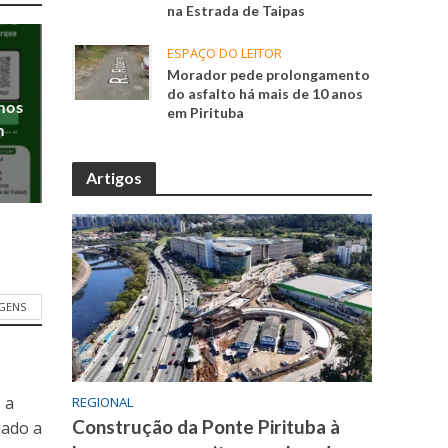
na Estrada de Taipas
ESPAÇO DO LEITOR
Morador pede prolongamento
do asfalto há mais de 10 anos
anos
em Pirituba
m
Artigos
GENS
 a
REGIONAL
Construção da Ponte Pirituba à
dado a