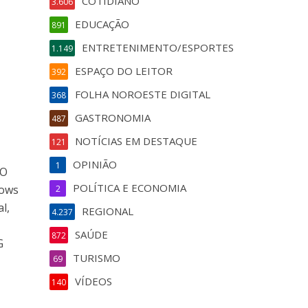
COTIDIANO
3.606
EDUCAÇÃO
891
ENTRETENIMENTO/ESPORTES
1.149
ESPAÇO DO LEITOR
392
FOLHA NOROESTE DIGITAL
368
GASTRONOMIA
487
NOTÍCIAS EM DESTAQUE
121
OPINIÃO
1
 O
POLÍTICA E ECONOMIA
hows
2
l,
REGIONAL
4.237
SAÚDE
872
G
TURISMO
69
VÍDEOS
140