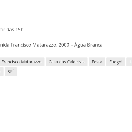
tir das 15h
enida Francisco Matarazzo, 2000 – Água Branca
 Francisco Matarazzo
Casa das Caldeiras
Festa
Fuego!
L
o
SP´