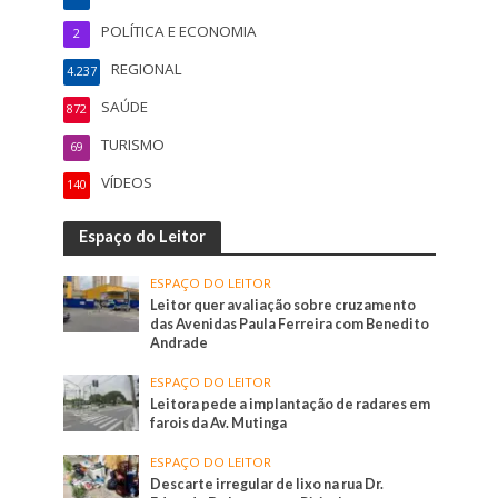
POLÍTICA E ECONOMIA
2
REGIONAL
4.237
SAÚDE
872
TURISMO
69
VÍDEOS
140
Espaço do Leitor
ESPAÇO DO LEITOR
Leitor quer avaliação sobre cruzamento
das Avenidas Paula Ferreira com Benedito
Andrade
ESPAÇO DO LEITOR
Leitora pede a implantação de radares em
farois da Av. Mutinga
ESPAÇO DO LEITOR
Descarte irregular de lixo na rua Dr.