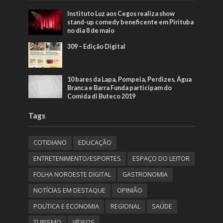
Instituto Luz aos Cegos realiza show
stand-up comedy beneficente em Pirituba
no dia 8 de maio
309 – Edição Digital
10 bares da Lapa, Pompeia, Perdizes, Água
Branca e Barra Funda participam do
Comida di Buteco 2019
Tags
COTIDIANO
EDUCAÇÃO
ENTRETENIMENTO/ESPORTES
ESPAÇO DO LEITOR
FOLHA NOROESTE DIGITAL
GASTRONOMIA
NOTÍCIAS EM DESTAQUE
OPINIÃO
POLÍTICA E ECONOMIA
REGIONAL
SAÚDE
TURISMO
VÍDEOS