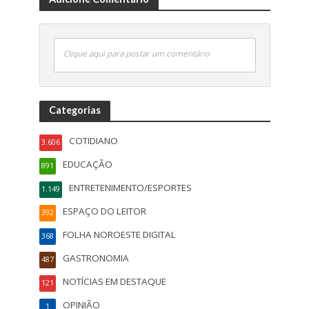
Clique aqui para postar um comentário
Categorias
COTIDIANO
3.606
EDUCAÇÃO
891
ENTRETENIMENTO/ESPORTES
1.149
ESPAÇO DO LEITOR
392
FOLHA NOROESTE DIGITAL
368
GASTRONOMIA
487
NOTÍCIAS EM DESTAQUE
121
OPINIÃO
1