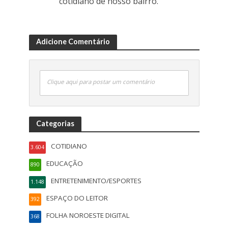
cotidiano de nosso bairro.
Adicione Comentário
Clique aqui para postar um comentário
Categorias
COTIDIANO
3.604
EDUCAÇÃO
890
ENTRETENIMENTO/ESPORTES
1.148
ESPAÇO DO LEITOR
392
FOLHA NOROESTE DIGITAL
368