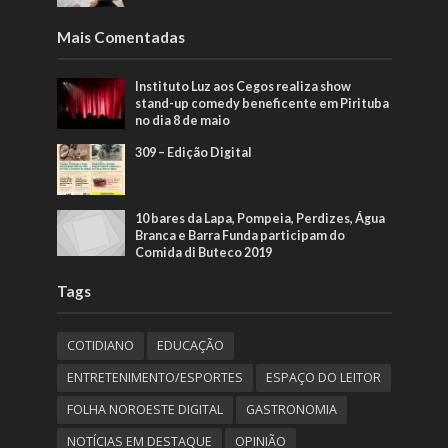
Mais Comentadas
Instituto Luz aos Cegos realiza show
stand-up comedy beneficente em Pirituba
no dia 8 de maio
309 – Edição Digital
10 bares da Lapa, Pompeia, Perdizes, Água
Branca e Barra Funda participam do
Comida di Buteco 2019
Tags
COTIDIANO
EDUCAÇÃO
ENTRETENIMENTO/ESPORTES
ESPAÇO DO LEITOR
FOLHA NOROESTE DIGITAL
GASTRONOMIA
NOTÍCIAS EM DESTAQUE
OPINIÃO