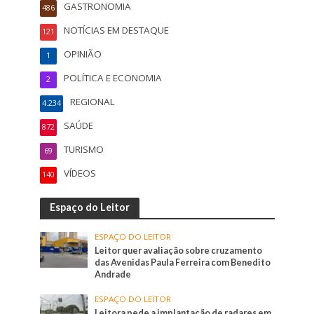
GASTRONOMIA
486
NOTÍCIAS EM DESTAQUE
121
OPINIÃO
1
POLÍTICA E ECONOMIA
2
REGIONAL
4.234
SAÚDE
872
TURISMO
69
VÍDEOS
140
Espaço do Leitor
ESPAÇO DO LEITOR
Leitor quer avaliação sobre cruzamento
das Avenidas Paula Ferreira com Benedito
Andrade
ESPAÇO DO LEITOR
Leitora pede a implantação de radares em