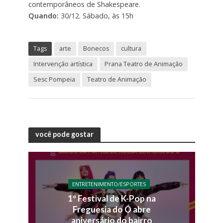
contemporâneos de Shakespeare.
Quando:
30/12. Sábado, às 15h
Tags
arte
Bonecos
cultura
Intervenção artística
Prana Teatro de Animação
Sesc Pompeia
Teatro de Animação
você pode gostar
ENTRETENIMENTO/ESPORTES
1º Festival de K-Pop na
Freguesia do Ó abre
aniversário do bairro