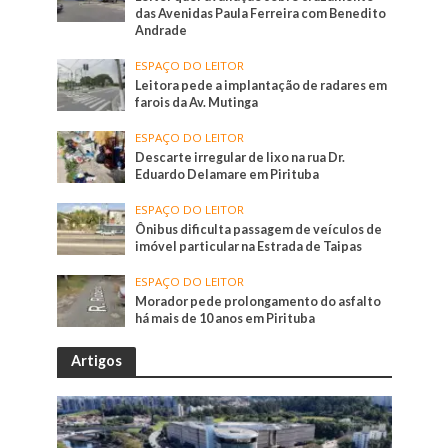
das Avenidas Paula Ferreira com Benedito
Andrade
ESPAÇO DO LEITOR
Leitora pede a implantação de radares em
farois da Av. Mutinga
ESPAÇO DO LEITOR
Descarte irregular de lixo na rua Dr.
Eduardo Delamare em Pirituba
ESPAÇO DO LEITOR
Ônibus dificulta passagem de veículos de
imóvel particular na Estrada de Taipas
ESPAÇO DO LEITOR
Morador pede prolongamento do asfalto
há mais de 10 anos em Pirituba
Artigos