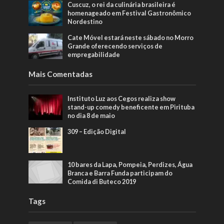
Cuscuz, o rei da culinária brasileira é
homenageado em Festival Gastronômico
Nordestino
Cate Móvel estará neste sábado no Morro
Grande oferecendo serviços de
empregabilidade
Mais Comentadas
Instituto Luz aos Cegos realiza show
stand-up comedy beneficente em Pirituba
no dia 8 de maio
309 – Edição Digital
10 bares da Lapa, Pompeia, Perdizes, Água
Branca e Barra Funda participam do
Comida di Buteco 2019
Tags