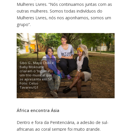
Mulheres Livres. “Nós continuamos juntas com as
outras mulheres. Somos todas indivíduos do
Mulheres Livres, nós nos aponhamos, somos um
grupo”.
Sibo G., Maya Chibi e
Baby Mokoatle
criaram o ‘Ingoma’,
um trio musical que
se apresenta em SP.
Foto: Celso
Tavares/G1
África encontra Ásia
Dentro e fora da Penitenciária, a adesão de sul-
africanas ao coral sempre foi muito grande.