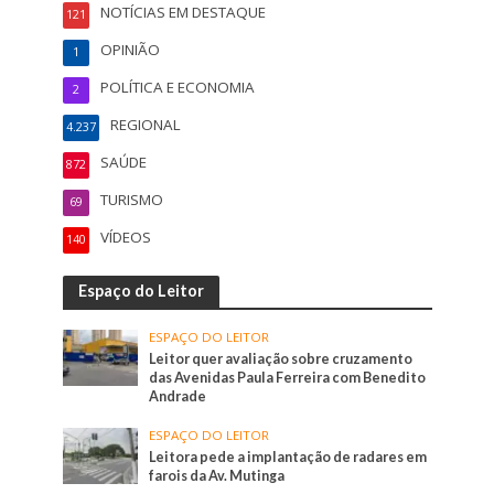
NOTÍCIAS EM DESTAQUE
121
OPINIÃO
1
POLÍTICA E ECONOMIA
2
REGIONAL
4.237
SAÚDE
872
TURISMO
69
VÍDEOS
140
Espaço do Leitor
ESPAÇO DO LEITOR
Leitor quer avaliação sobre cruzamento
das Avenidas Paula Ferreira com Benedito
Andrade
ESPAÇO DO LEITOR
Leitora pede a implantação de radares em
farois da Av. Mutinga