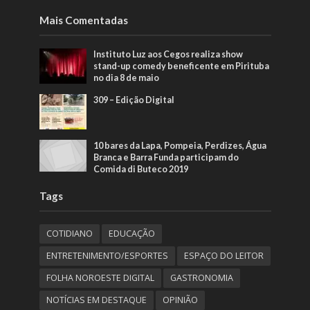
Mais Comentadas
Instituto Luz aos Cegos realiza show
stand-up comedy beneficente em Pirituba
no dia 8 de maio
309 – Edição Digital
10 bares da Lapa, Pompeia, Perdizes, Água
Branca e Barra Funda participam do
Comida di Buteco 2019
Tags
COTIDIANO
EDUCAÇÃO
ENTRETENIMENTO/ESPORTES
ESPAÇO DO LEITOR
FOLHA NOROESTE DIGITAL
GASTRONOMIA
NOTÍCIAS EM DESTAQUE
OPINIÃO