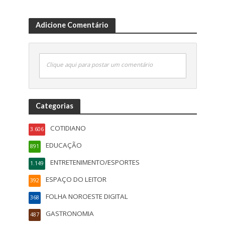
Adicione Comentário
Clique aqui para postar um comentário
Categorias
COTIDIANO
3.606
EDUCAÇÃO
891
ENTRETENIMENTO/ESPORTES
1.149
ESPAÇO DO LEITOR
392
FOLHA NOROESTE DIGITAL
368
GASTRONOMIA
487