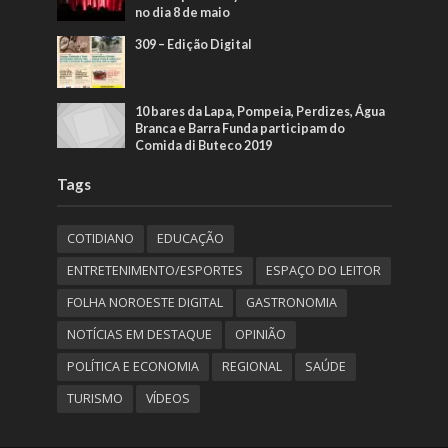
no dia 8 de maio
309 – Edição Digital
10 bares da Lapa, Pompeia, Perdizes, Água
Branca e Barra Funda participam do
Comida di Buteco 2019
Tags
COTIDIANO
EDUCAÇÃO
ENTRETENIMENTO/ESPORTES
ESPAÇO DO LEITOR
FOLHA NOROESTE DIGITAL
GASTRONOMIA
NOTÍCIAS EM DESTAQUE
OPINIÃO
POLÍTICA E ECONOMIA
REGIONAL
SAÚDE
TURISMO
VÍDEOS