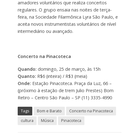
amadores voluntários que realiza concertos
regulares. O grupo ensaia nas noites de terça-
feira, na Sociedade Filarmônica Lyra São Paulo, e
aceita novos instrumentistas voluntários de nível
intermediário ou avançado.
Concerto na Pinacoteca
Quando:
domingo, 25 de março, às 15h
Quanto:
R$6 (inteira) / R$3 (meia)
Onde:
Estação Pinacoteca.
Praça da Luz, 66 –
(próximo à estação de trem Julio Prestes)
Bom
Retiro – Centro
São Paulo – SP
(11) 3335-4990
Tags
Bom e Barato
Concerto na Pinacoteca
cultura
Música
Pinacoteca