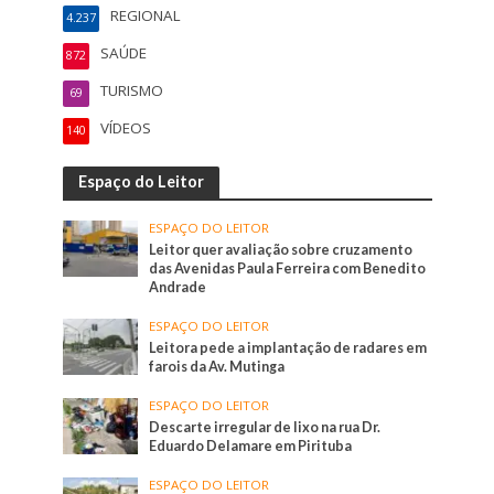
REGIONAL
4.237
SAÚDE
872
TURISMO
69
VÍDEOS
140
Espaço do Leitor
ESPAÇO DO LEITOR
Leitor quer avaliação sobre cruzamento
das Avenidas Paula Ferreira com Benedito
Andrade
ESPAÇO DO LEITOR
Leitora pede a implantação de radares em
farois da Av. Mutinga
ESPAÇO DO LEITOR
Descarte irregular de lixo na rua Dr.
Eduardo Delamare em Pirituba
ESPAÇO DO LEITOR