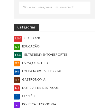
Clique aqui para postar um comentário
Categorias
COTIDIANO
3.606
EDUCAÇÃO
891
ENTRETENIMENTO/ESPORTES
1.149
ESPAÇO DO LEITOR
392
FOLHA NOROESTE DIGITAL
368
GASTRONOMIA
487
NOTÍCIAS EM DESTAQUE
121
OPINIÃO
1
POLÍTICA E ECONOMIA
2