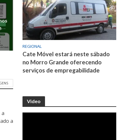
anos
m
REGIONAL
Cate Móvel estará neste sábado
no Morro Grande oferecendo
serviços de empregabilidade
GENS
Video
 a
dado a