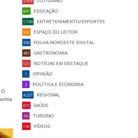
COTIDIANO
3.606
EDUCAÇÃO
891
ENTRETENIMENTO/ESPORTES
1.149
ESPAÇO DO LEITOR
392
FOLHA NOROESTE DIGITAL
368
GASTRONOMIA
487
NOTÍCIAS EM DESTAQUE
121
OPINIÃO
1
POLÍTICA E ECONOMIA
2
. O
REGIONAL
4.237
nomia
SAÚDE
872
TURISMO
69
VÍDEOS
140