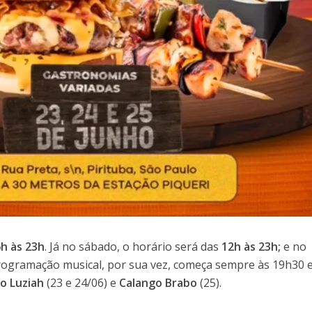
h às 23h
. Já no sábado, o horário será das
12h às 23h;
e no
ogramação musical, por sua vez, começa sempre às 19h30 
io Luziah
(23 e 24/06) e
Calango Brabo
(25).