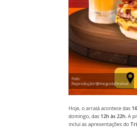
Foto:
Reprodução/@megustafestival
Hoje, o arraiá acontece das
16
domingo, das
12h às 22h.
A pr
inclui as apresentações do
Tr