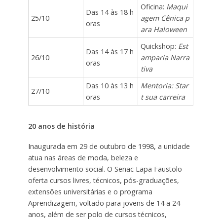
Oficina:
Maqui
Das 14 às 18 h
25/10
agem Cênica p
oras
ara Haloween
Quickshop:
Est
Das 14 às 17 h
26/10
amparia Narra
oras
tiva
Das 10 às 13 h
Mentoria: Star
27/10
oras
t sua carreira
20 anos de história
Inaugurada em 29 de outubro de 1998, a unidade
atua nas áreas de moda, beleza e
desenvolvimento social. O Senac Lapa Faustolo
oferta cursos livres, técnicos, pós-graduações,
extensões universitárias e o programa
Aprendizagem, voltado para jovens de 14 a 24
anos, além de ser polo de cursos técnicos,