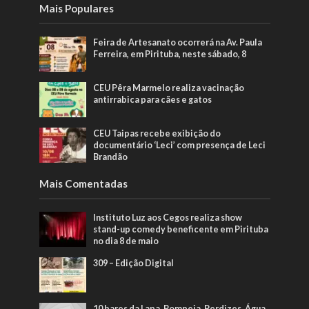
Mais Populares
Feira de Artesanato ocorrerá na Av. Paula
Ferreira, em Pirituba, neste sábado, 8
CEU Pêra Marmelo realiza vacinação
antirrabica para cães e gatos
CEU Taipas recebe exibição do
documentário ‘Leci’ com presença de Leci
Brandão
Mais Comentadas
Instituto Luz aos Cegos realiza show
stand-up comedy beneficente em Pirituba
no dia 8 de maio
309 – Edição Digital
10 bares da Lapa, Pompeia, Perdizes, Água