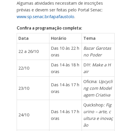
Algumas atividades necessitam de inscrições
prévias e devem ser feitas pelo Portal Senac:
www.sp.senac.br/lapafaustolo
.
Confira a programação completa:
Data
Horário
Tema
Das 10 às 22 h
Bazar Garotas
22 a 26/10
oras
no Poder
Das 14 às 18 h
DIY:
Make a H
22/10
oras
air
Oficina:
Upcycli
Das 14 às 17 h
23/10
ng com Model
oras
agem Criativa
Quickshop
: Fig
Das 14 às 17 h
urino – arte, c
24/10
oras
ultura e inovaç
ão