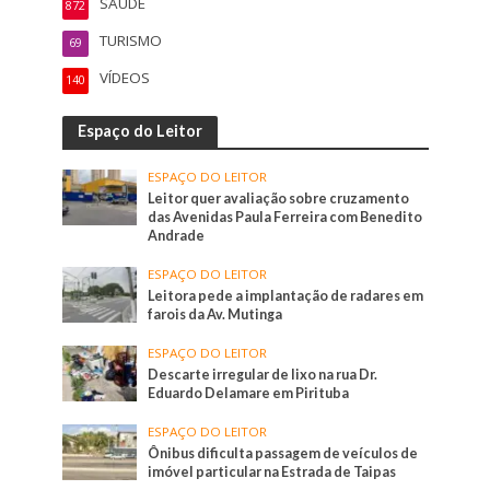
SAÚDE
872
TURISMO
69
VÍDEOS
140
Espaço do Leitor
ESPAÇO DO LEITOR
Leitor quer avaliação sobre cruzamento
das Avenidas Paula Ferreira com Benedito
Andrade
ESPAÇO DO LEITOR
Leitora pede a implantação de radares em
farois da Av. Mutinga
ESPAÇO DO LEITOR
Descarte irregular de lixo na rua Dr.
Eduardo Delamare em Pirituba
ESPAÇO DO LEITOR
Ônibus dificulta passagem de veículos de
imóvel particular na Estrada de Taipas