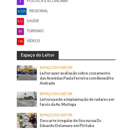
POLÍTICA E ECONOMIA
2
REGIONAL
4.235
SAÚDE
872
TURISMO
69
VÍDEOS
140
Espaço do Leitor
ESPAÇO DO LEITOR
Leitor quer avaliação sobre cruzamento
das Avenidas Paula Ferreira com Benedito
Andrade
ESPAÇO DO LEITOR
Leitora pede a implantação de radares em
farois da Av. Mutinga
ESPAÇO DO LEITOR
Descarte irregular de lixo na rua Dr.
Eduardo Delamare em Pirituba