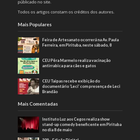
públicado no site.
Todos os artigos constam os créditos dos autores.
Mais Populares
Feira de Artesanato ocorrerá na Av. Paula
Ferreira, em Pirituba, neste sábado, 8
CEU Pêra Marmelo realiza vacinação
antirrabica para cães e gatos
CEU Taipas recebe exibição do
documentário ‘Leci’ com presença de Leci
Brandão
Mais Comentadas
Instituto Luz aos Cegos realiza show
stand-up comedy beneficente em Pirituba
no dia 8 de maio