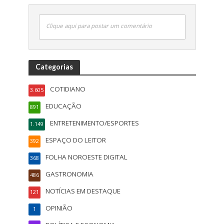
Clique aqui para postar um comentário
Categorias
COTIDIANO
3.605
EDUCAÇÃO
891
ENTRETENIMENTO/ESPORTES
1.149
ESPAÇO DO LEITOR
392
FOLHA NOROESTE DIGITAL
368
GASTRONOMIA
486
NOTÍCIAS EM DESTAQUE
121
OPINIÃO
1