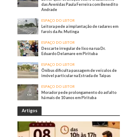
das Avenidas Paula Ferreira com Benedito
Andrade
ESPAÇO DO LEITOR
Leitora pede a implantação de radares em
farois da Av. Mutinga
ESPAÇO DO LEITOR
Descarte irregular de lixo na rua Dr.
Eduardo Delamare em Pirituba
ESPAÇO DO LEITOR
Ônibus dificulta passagem de veículos de
imóvel particular na Estrada de Taipas
ESPAÇO DO LEITOR
Morador pede prolongamento do asfalto
há mais de 10 anos em Pirituba
Artigos