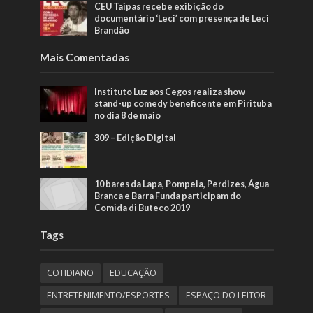
CEU Taipas recebe exibição do
documentário ‘Leci’ com presença de Leci
Brandão
Mais Comentadas
Instituto Luz aos Cegos realiza show
stand-up comedy beneficente em Pirituba
no dia 8 de maio
309 – Edição Digital
10 bares da Lapa, Pompeia, Perdizes, Água
Branca e Barra Funda participam do
Comida di Buteco 2019
Tags
COTIDIANO
EDUCAÇÃO
ENTRETENIMENTO/ESPORTES
ESPAÇO DO LEITOR