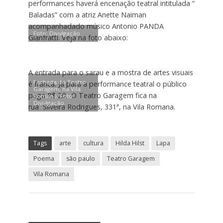
performances haverá encenação teatral intitulada “
Baladas” com a atriz Anette Naiman
acompanhadado músico Antonio PANDA
Foto: Divulgação
Gianfratti. Veja na foto abaixo:
A entrada para o sarau e a mostra de artes visuais
Fachada do Teatro
é franca. Já para a performance teatral o público
Garagem, na Vila
paga R$ 20. O Teatro Garagem fica na
Romana. Foto:
Divulgação
rua Silveira Rodrigues, 331ª, na Vila Romana.
Tags
arte
cultura
Hilda Hilst
Lapa
Poema
são paulo
Teatro Garagem
Vila Romana