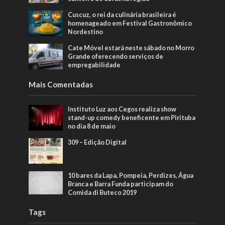
Cuscuz, o rei da culinária brasileira é
homenageado em Festival Gastronômico
Nordestino
Cate Móvel estará neste sábado no Morro
Grande oferecendo serviços de
empregabilidade
Mais Comentadas
Instituto Luz aos Cegos realiza show
stand-up comedy beneficente em Pirituba
no dia 8 de maio
309 – Edição Digital
10 bares da Lapa, Pompeia, Perdizes, Água
Branca e Barra Funda participam do
Comida di Buteco 2019
Tags