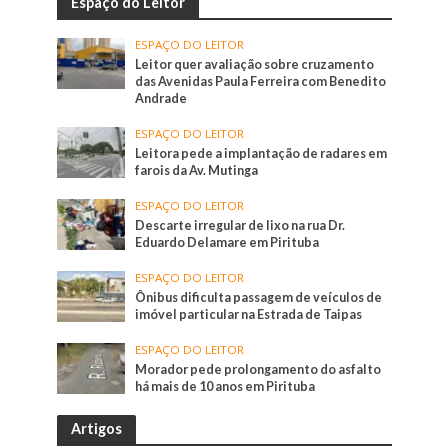
Espaço do Leitor
ESPAÇO DO LEITOR
Leitor quer avaliação sobre cruzamento
das Avenidas Paula Ferreira com Benedito
Andrade
ESPAÇO DO LEITOR
Leitora pede a implantação de radares em
farois da Av. Mutinga
ESPAÇO DO LEITOR
Descarte irregular de lixo na rua Dr.
Eduardo Delamare em Pirituba
ESPAÇO DO LEITOR
Ônibus dificulta passagem de veículos de
imóvel particular na Estrada de Taipas
ESPAÇO DO LEITOR
Morador pede prolongamento do asfalto
há mais de 10 anos em Pirituba
Artigos