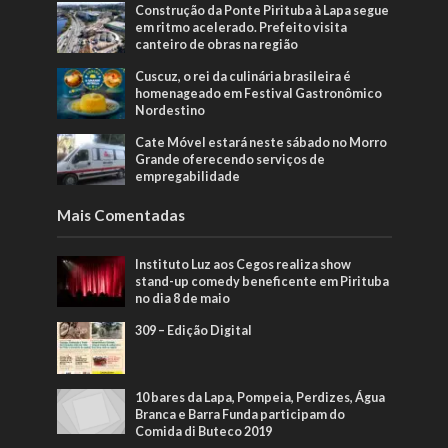
Construção da Ponte Pirituba à Lapa segue
em ritmo acelerado. Prefeito visita
canteiro de obras na região
Cuscuz, o rei da culinária brasileira é
homenageado em Festival Gastronômico
Nordestino
Cate Móvel estará neste sábado no Morro
Grande oferecendo serviços de
empregabilidade
Mais Comentadas
Instituto Luz aos Cegos realiza show
stand-up comedy beneficente em Pirituba
no dia 8 de maio
309 – Edição Digital
10 bares da Lapa, Pompeia, Perdizes, Água
Branca e Barra Funda participam do
Comida di Buteco 2019