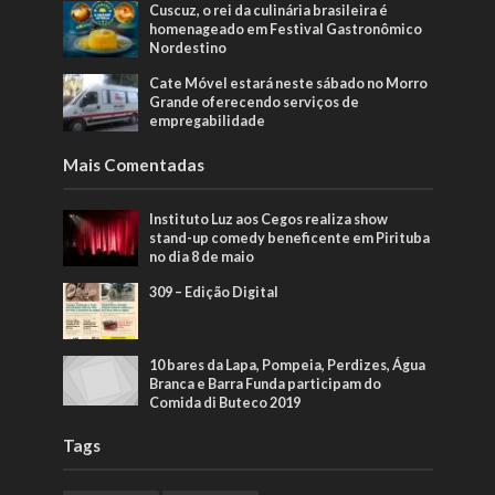
Cuscuz, o rei da culinária brasileira é
homenageado em Festival Gastronômico
Nordestino
Cate Móvel estará neste sábado no Morro
Grande oferecendo serviços de
empregabilidade
Mais Comentadas
Instituto Luz aos Cegos realiza show
stand-up comedy beneficente em Pirituba
no dia 8 de maio
309 – Edição Digital
10 bares da Lapa, Pompeia, Perdizes, Água
Branca e Barra Funda participam do
Comida di Buteco 2019
Tags