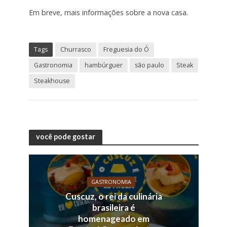
Em breve, mais informações sobre a nova casa.
Tags
Churrasco
Freguesia do Ó
Gastronomia
hambúrguer
são paulo
Steak
Steakhouse
você pode gostar
GASTRONOMIA
Cuscuz, o rei da culinária
brasileira é
homenageado em