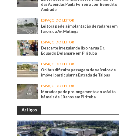
das Avenidas Paula Ferreira com Benedito
Andrade
ESPAÇO DO LEITOR
Leitora pede a implantação de radares em
farois da Av. Mutinga
ESPAÇO DO LEITOR
Descarte irregular de lixo na rua Dr.
Eduardo Delamare em Pirituba
ESPAÇO DO LEITOR
Ônibus dificulta passagem de veículos de
imóvel particular na Estrada de Taipas
ESPAÇO DO LEITOR
Morador pede prolongamento do asfalto
há mais de 10 anos em Pirituba
Artigos