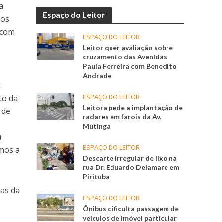
a
Espaço do Leitor
dos
 com
ESPAÇO DO LEITOR
Leitor quer avaliação sobre
cruzamento das Avenidas
Paula Ferreira com Benedito
Andrade
e
ESPAÇO DO LEITOR
to da
Leitora pede a implantação de
 de
radares em farois da Av.
Mutinga
u
ESPAÇO DO LEITOR
amos a
Descarte irregular de lixo na
rua Dr. Eduardo Delamare em
Pirituba
ias da
ESPAÇO DO LEITOR
Ônibus dificulta passagem de
veículos de imóvel particular