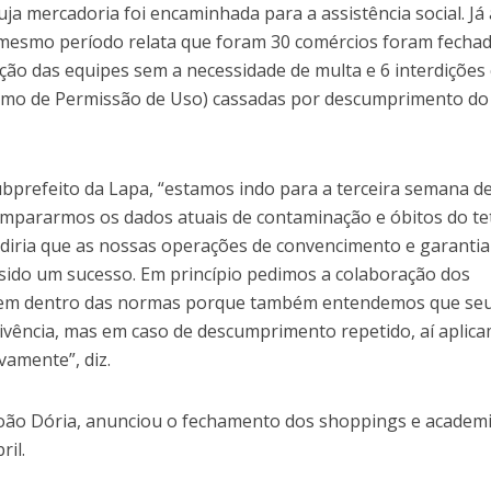
uja mercadoria foi encaminhada para a assistência social. Já 
 mesmo período relata que foram 30 comércios foram fecha
ção das equipes sem a necessidade de multa e 6 interdições
ermo de Permissão de Uso) cassadas por descumprimento do
prefeito da Lapa, “estamos indo para a terceira semana d
ompararmos os dados atuais de contaminação e óbitos do te
 diria que as nossas operações de convencimento e garantia
ido um sucesso. Em princípio pedimos a colaboração dos
rem dentro das normas porque também entendemos que se
ivência, mas em caso de descumprimento repetido, aí aplic
vamente”, diz.
João Dória, anunciou o fechamento dos shoppings e academ
ril.