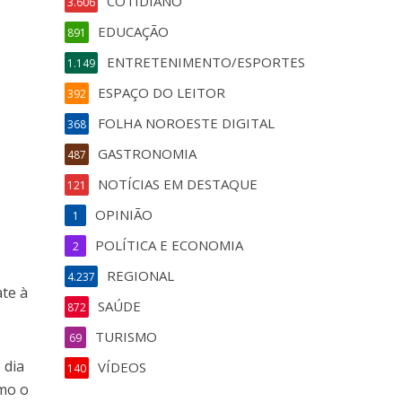
COTIDIANO
3.606
EDUCAÇÃO
891
ENTRETENIMENTO/ESPORTES
1.149
ESPAÇO DO LEITOR
392
FOLHA NOROESTE DIGITAL
368
GASTRONOMIA
487
NOTÍCIAS EM DESTAQUE
121
OPINIÃO
1
POLÍTICA E ECONOMIA
2
REGIONAL
4.237
ate à
SAÚDE
872
TURISMO
69
 dia
VÍDEOS
140
omo o