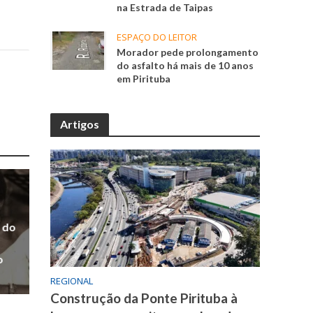
na Estrada de Taipas
ESPAÇO DO LEITOR
Morador pede prolongamento
do asfalto há mais de 10 anos
em Pirituba
Artigos
 do
o
REGIONAL
Construção da Ponte Pirituba à