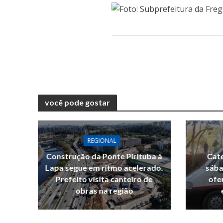
você pode gostar
REGIONAL
Construção da Ponte Pirituba à
Cate
Lapa segue em ritmo acelerado.
sába
Prefeito visita canteiro de
ofe
obras na região