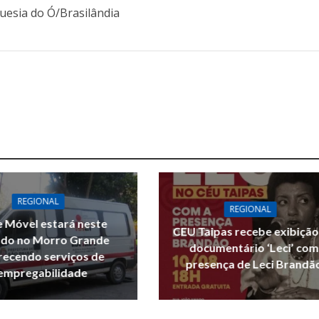
REGIONAL
REGIONAL
 Móvel estará neste
CEU Taipas recebe exibição
do no Morro Grande
documentário ‘Leci’ com
recendo serviços de
presença de Leci Brandã
empregabilidade