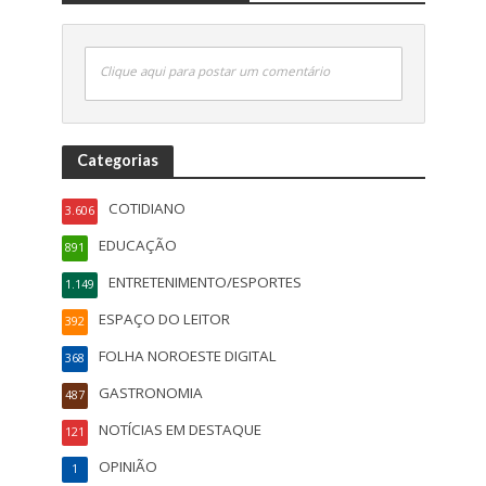
Clique aqui para postar um comentário
Categorias
COTIDIANO
3.606
EDUCAÇÃO
891
ENTRETENIMENTO/ESPORTES
1.149
ESPAÇO DO LEITOR
392
FOLHA NOROESTE DIGITAL
368
GASTRONOMIA
487
NOTÍCIAS EM DESTAQUE
121
OPINIÃO
1