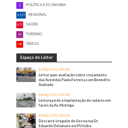
POLÍTICA E ECONOMIA
2
REGIONAL
4.237
SAÚDE
872
TURISMO
69
VÍDEOS
140
Espaço do Leitor
ESPAÇO DO LEITOR
Leitor quer avaliação sobre cruzamento
das Avenidas Paula Ferreira com Benedito
Andrade
ESPAÇO DO LEITOR
Leitora pede a implantação de radares em
farois da Av. Mutinga
ESPAÇO DO LEITOR
Descarte irregular de lixo na rua Dr.
Eduardo Delamare em Pirituba