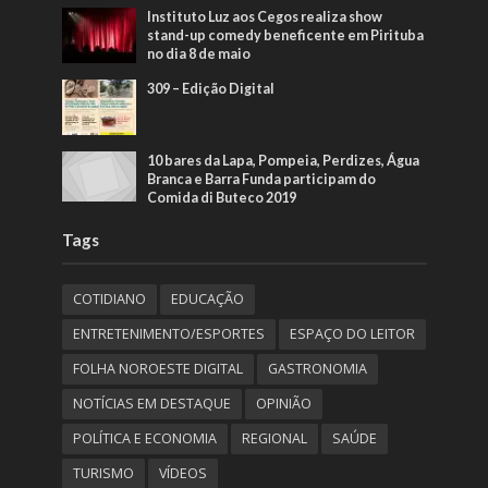
Instituto Luz aos Cegos realiza show
stand-up comedy beneficente em Pirituba
no dia 8 de maio
309 – Edição Digital
10 bares da Lapa, Pompeia, Perdizes, Água
Branca e Barra Funda participam do
Comida di Buteco 2019
Tags
COTIDIANO
EDUCAÇÃO
ENTRETENIMENTO/ESPORTES
ESPAÇO DO LEITOR
FOLHA NOROESTE DIGITAL
GASTRONOMIA
NOTÍCIAS EM DESTAQUE
OPINIÃO
POLÍTICA E ECONOMIA
REGIONAL
SAÚDE
TURISMO
VÍDEOS