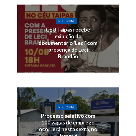
REGIONAL
CEU Taipas recebe
exibição do
documentário ‘Leci’ com
presença de Leci
Brandão
REGIONAL
Processo seletivo com
100 vagas de emprego
ocorrerá nesta sexta, no
Jaraguá