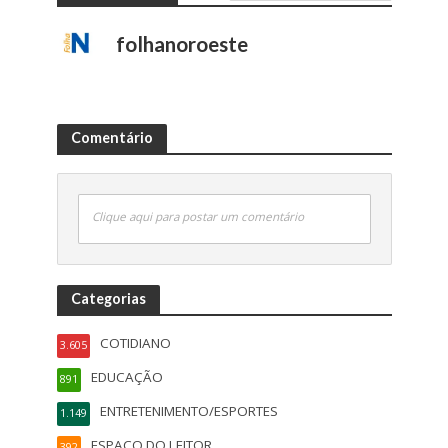
folhanoroeste
Comentário
Clique aqui para postar um comentário
Categorias
COTIDIANO
3.605
EDUCAÇÃO
891
ENTRETENIMENTO/ESPORTES
1.149
ESPAÇO DO LEITOR
392