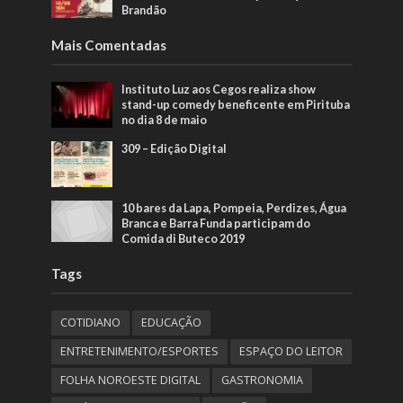
Brandão
Mais Comentadas
Instituto Luz aos Cegos realiza show
stand-up comedy beneficente em Pirituba
no dia 8 de maio
309 – Edição Digital
10 bares da Lapa, Pompeia, Perdizes, Água
Branca e Barra Funda participam do
Comida di Buteco 2019
Tags
COTIDIANO
EDUCAÇÃO
ENTRETENIMENTO/ESPORTES
ESPAÇO DO LEITOR
FOLHA NOROESTE DIGITAL
GASTRONOMIA