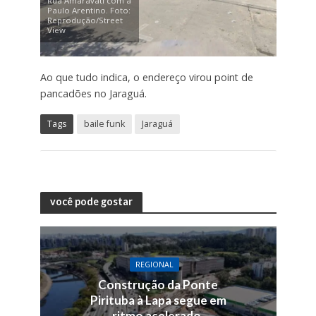
Rua Amaravati com a
Paulo Arentino. Foto:
Reprodução/Street
View
Ao que tudo indica, o endereço virou point de
pancadões no Jaraguá.
Tags
baile funk
Jaraguá
você pode gostar
REGIONAL
Construção da Ponte
Pirituba à Lapa segue em
ritmo acelerado.