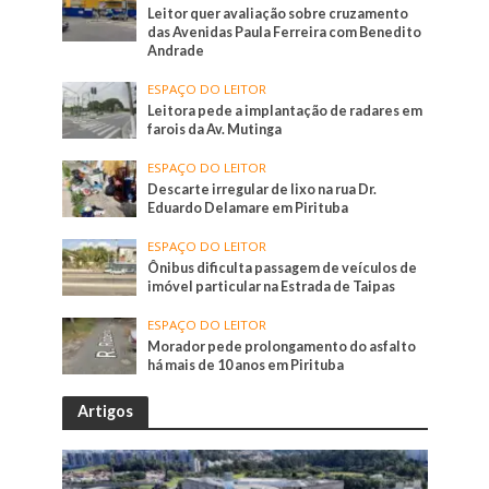
Leitor quer avaliação sobre cruzamento
das Avenidas Paula Ferreira com Benedito
Andrade
ESPAÇO DO LEITOR
Leitora pede a implantação de radares em
farois da Av. Mutinga
ESPAÇO DO LEITOR
Descarte irregular de lixo na rua Dr.
Eduardo Delamare em Pirituba
ESPAÇO DO LEITOR
Ônibus dificulta passagem de veículos de
imóvel particular na Estrada de Taipas
ESPAÇO DO LEITOR
Morador pede prolongamento do asfalto
há mais de 10 anos em Pirituba
Artigos