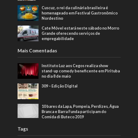
Cuscuz, o rei da culinária brasileira é
homenageado em Festival Gastronômico
Nordestino
Cate Móvel estará neste sábado no Morro
Grande oferecendo serviços de
empregabilidade
Mais Comentadas
Instituto Luz aos Cegos realiza show
stand-up comedy beneficente em Pirituba
no dia 8 de maio
309 – Edição Digital
10 bares da Lapa, Pompeia, Perdizes, Água
Branca e Barra Funda participam do
Comida di Buteco 2019
Tags