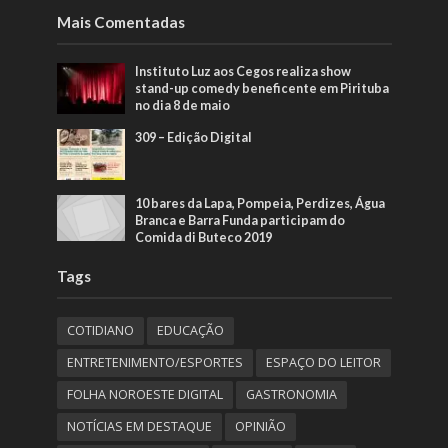
Mais Comentadas
Instituto Luz aos Cegos realiza show
stand-up comedy beneficente em Pirituba
no dia 8 de maio
309 – Edição Digital
10 bares da Lapa, Pompeia, Perdizes, Água
Branca e Barra Funda participam do
Comida di Buteco 2019
Tags
COTIDIANO
EDUCAÇÃO
ENTRETENIMENTO/ESPORTES
ESPAÇO DO LEITOR
FOLHA NOROESTE DIGITAL
GASTRONOMIA
NOTÍCIAS EM DESTAQUE
OPINIÃO