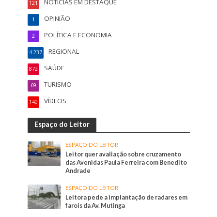
NOTÍCIAS EM DESTAQUE
121
OPINIÃO
1
POLÍTICA E ECONOMIA
2
REGIONAL
4.237
SAÚDE
872
TURISMO
69
VÍDEOS
140
Espaço do Leitor
ESPAÇO DO LEITOR
Leitor quer avaliação sobre cruzamento
das Avenidas Paula Ferreira com Benedito
Andrade
ESPAÇO DO LEITOR
Leitora pede a implantação de radares em
farois da Av. Mutinga