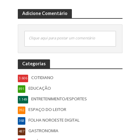
Adicione Comentário
Clique aqui para postar um comentário
Categorias
COTIDIANO
3.606
EDUCAÇÃO
891
ENTRETENIMENTO/ESPORTES
1.149
ESPAÇO DO LEITOR
392
FOLHA NOROESTE DIGITAL
368
GASTRONOMIA
487