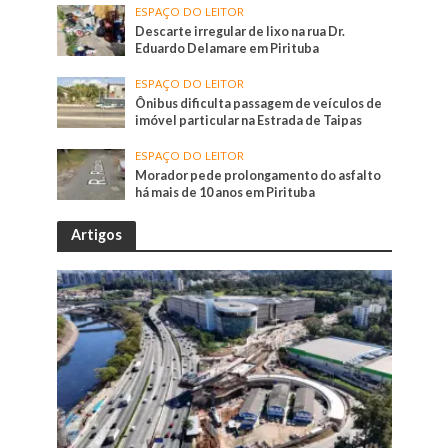
ESPAÇO DO LEITOR
Descarte irregular de lixo na rua Dr.
Eduardo Delamare em Pirituba
ESPAÇO DO LEITOR
Ônibus dificulta passagem de veículos de
imóvel particular na Estrada de Taipas
ESPAÇO DO LEITOR
Morador pede prolongamento do asfalto
há mais de 10 anos em Pirituba
Artigos