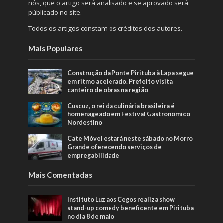
nós, que o artigo será analisado e se aprovado será
públicado no site.
Todos os artigos constam os créditos dos autores.
Mais Populares
Construção da Ponte Pirituba à Lapa segue
em ritmo acelerado. Prefeito visita
canteiro de obras na região
Cuscuz, o rei da culinária brasileira é
homenageado em Festival Gastronômico
Nordestino
Cate Móvel estará neste sábado no Morro
Grande oferecendo serviços de
empregabilidade
Mais Comentadas
Instituto Luz aos Cegos realiza show
stand-up comedy beneficente em Pirituba
no dia 8 de maio