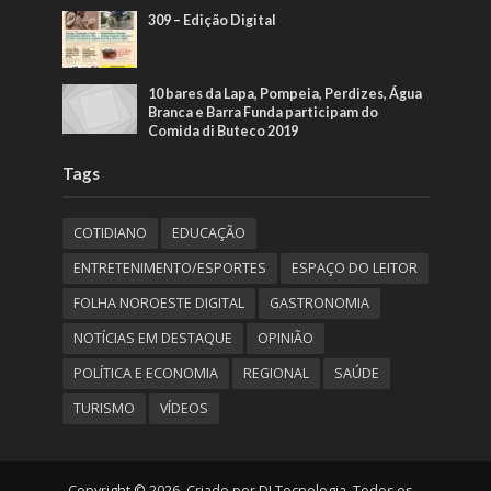
309 – Edição Digital
10 bares da Lapa, Pompeia, Perdizes, Água
Branca e Barra Funda participam do
Comida di Buteco 2019
Tags
COTIDIANO
EDUCAÇÃO
ENTRETENIMENTO/ESPORTES
ESPAÇO DO LEITOR
FOLHA NOROESTE DIGITAL
GASTRONOMIA
NOTÍCIAS EM DESTAQUE
OPINIÃO
POLÍTICA E ECONOMIA
REGIONAL
SAÚDE
TURISMO
VÍDEOS
Copyright © 2026. Criado por DI Tecnologia. Todos os