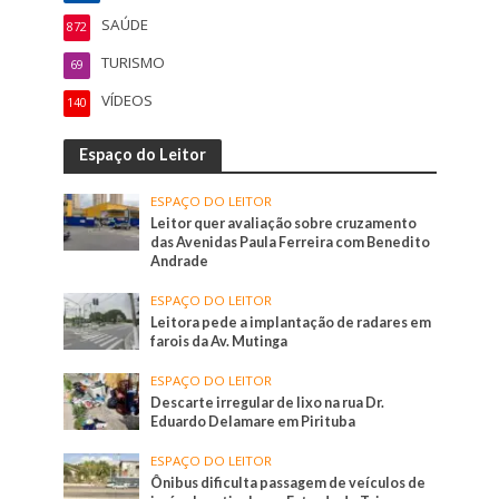
SAÚDE
872
TURISMO
69
VÍDEOS
140
Espaço do Leitor
ESPAÇO DO LEITOR
Leitor quer avaliação sobre cruzamento
das Avenidas Paula Ferreira com Benedito
Andrade
ESPAÇO DO LEITOR
Leitora pede a implantação de radares em
farois da Av. Mutinga
ESPAÇO DO LEITOR
Descarte irregular de lixo na rua Dr.
Eduardo Delamare em Pirituba
ESPAÇO DO LEITOR
Ônibus dificulta passagem de veículos de