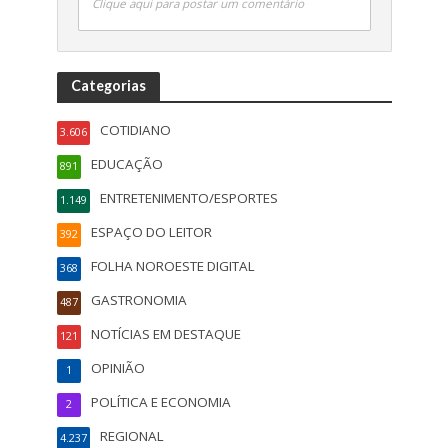
Clique aqui para postar um comentário
Categorias
COTIDIANO
3.606
EDUCAÇÃO
891
ENTRETENIMENTO/ESPORTES
1.149
ESPAÇO DO LEITOR
392
FOLHA NOROESTE DIGITAL
368
GASTRONOMIA
487
NOTÍCIAS EM DESTAQUE
121
OPINIÃO
1
POLÍTICA E ECONOMIA
2
REGIONAL
4.237