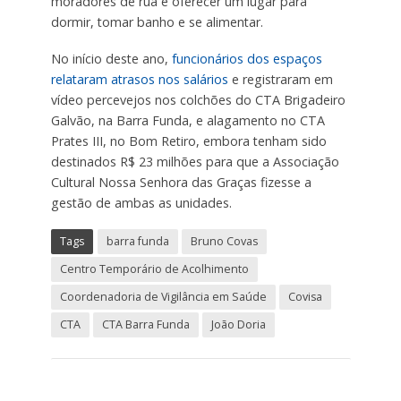
moradores de rua e oferecer um lugar para
dormir, tomar banho e se alimentar.
No início deste ano,
funcionários dos espaços
relataram atrasos nos salários
e registraram em
vídeo percevejos nos colchões do CTA Brigadeiro
Galvão, na Barra Funda, e alagamento no CTA
Prates III, no Bom Retiro, embora tenham sido
destinados R$ 23 milhões para que a Associação
Cultural Nossa Senhora das Graças fizesse a
gestão de ambas as unidades.
Tags
barra funda
Bruno Covas
Centro Temporário de Acolhimento
Coordenadoria de Vigilância em Saúde
Covisa
CTA
CTA Barra Funda
João Doria