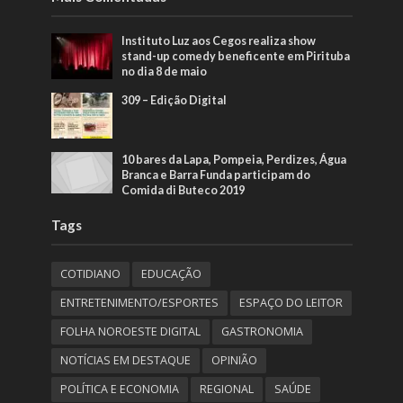
Instituto Luz aos Cegos realiza show
stand-up comedy beneficente em Pirituba
no dia 8 de maio
309 – Edição Digital
10 bares da Lapa, Pompeia, Perdizes, Água
Branca e Barra Funda participam do
Comida di Buteco 2019
Tags
COTIDIANO
EDUCAÇÃO
ENTRETENIMENTO/ESPORTES
ESPAÇO DO LEITOR
FOLHA NOROESTE DIGITAL
GASTRONOMIA
NOTÍCIAS EM DESTAQUE
OPINIÃO
POLÍTICA E ECONOMIA
REGIONAL
SAÚDE