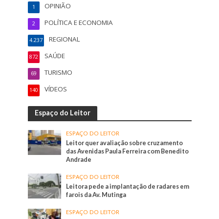
OPINIÃO
1
POLÍTICA E ECONOMIA
2
REGIONAL
4.237
SAÚDE
872
TURISMO
69
VÍDEOS
140
Espaço do Leitor
ESPAÇO DO LEITOR
Leitor quer avaliação sobre cruzamento
das Avenidas Paula Ferreira com Benedito
Andrade
ESPAÇO DO LEITOR
Leitora pede a implantação de radares em
farois da Av. Mutinga
ESPAÇO DO LEITOR