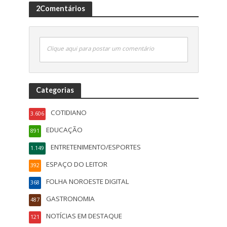
2Comentários
Clique aqui para postar um comentário
Categorias
COTIDIANO
3.606
EDUCAÇÃO
891
ENTRETENIMENTO/ESPORTES
1.149
ESPAÇO DO LEITOR
392
FOLHA NOROESTE DIGITAL
368
GASTRONOMIA
487
NOTÍCIAS EM DESTAQUE
121