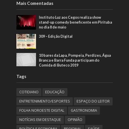
Mais Comentadas
Instituto Luz aos Cegos realiza show
stand-up comedy beneficente em Pirituba
no dia 8 de maio
309 – Edição Digital
10 bares da Lapa, Pompeia, Perdizes, Água
Branca e Barra Funda participam do
Comida di Buteco 2019
Tags
COTIDIANO
EDUCAÇÃO
ENTRETENIMENTO/ESPORTES
ESPAÇO DO LEITOR
FOLHA NOROESTE DIGITAL
GASTRONOMIA
NOTÍCIAS EM DESTAQUE
OPINIÃO
POLÍTICA E ECONOMIA
REGIONAL
SAÚDE