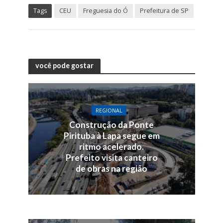
Tags
CEU
Freguesia do Ó
Prefeitura de SP
você pode gostar
REGIONAL
Construção da Ponte
Pirituba à Lapa segue em
ritmo acelerado.
Prefeito visita canteiro
de obras na região