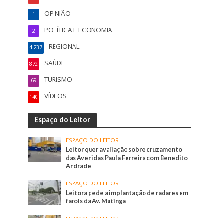
OPINIÃO
1
POLÍTICA E ECONOMIA
2
REGIONAL
4.237
SAÚDE
872
TURISMO
69
VÍDEOS
140
Espaço do Leitor
ESPAÇO DO LEITOR
Leitor quer avaliação sobre cruzamento
das Avenidas Paula Ferreira com Benedito
Andrade
ESPAÇO DO LEITOR
Leitora pede a implantação de radares em
farois da Av. Mutinga