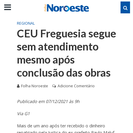
REGIONAL
CEU Freguesia segue
sem atendimento
mesmo após
conclusão das obras
Folha Noroeste
Adicione Comentário
Publicado em 07/12/2021 às 9h
Via G1
Mais de um ano após ter recebido o dinheiro
repatriado pela Justiça do ex-prefeito Paulo Maluf,