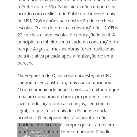
a Prefeitura de São Paulo ainda não cumpriu seu
acordo com o Ministério Público de investir mais
de US$ 22,6 milhões na construção de creches e
escolas. O acordo previa a construção de 12 CEUs,
22 creches e sete escolas de educação infantil. A
princípio, o dinheiro seria usado na construção do
parque Augusta, mas as obras foram realizadas
pela iniciativa privada após a realização de uma
parceria.
Na Freguesia do Ó, na zona noroeste, um CEU
chegou a ser construído, mas nunca funcionou.
“Toda comunidade aqui em volta acreditando que
teria um equipamento bom, pra poder ter um
lazer e educação para as crianças, seria muito
legal, só que já faz mais de três anos e nada
acontece. O equipamento tá aí pronto e não
funciona. A desculpa é sempre que estamos em
Foto:
pandemia”, contou o líder comunitário Cláudio
Reprodução/Heloísa
Ballarini/SECOM