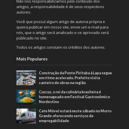
Não nos responsabilizamos pelo conteúdo dos
artigos, a responsabilidade é de seus respectivos
autores.
Você que possuí algum artigo de autoria própria e
queira publicar em nosso site, envie um e-mail para
nós, que o artigo será analisado e se aprovado será
públicado no site.
Todos os artigos constam os créditos dos autores.
Mais Populares
Construção da Ponte Pirituba à Lapa segue
em ritmo acelerado. Prefeito visita
canteiro de obras na região
Cuscuz, o rei da culinária brasileira é
homenageado em Festival Gastronômico
Nordestino
Cate Móvel estará neste sábado no Morro
Grande oferecendo serviços de
empregabilidade