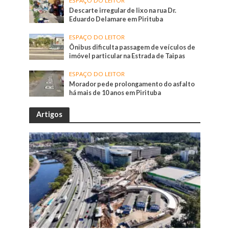
ESPAÇO DO LEITOR
Descarte irregular de lixo na rua Dr.
Eduardo Delamare em Pirituba
ESPAÇO DO LEITOR
Ônibus dificulta passagem de veículos de
imóvel particular na Estrada de Taipas
ESPAÇO DO LEITOR
Morador pede prolongamento do asfalto
há mais de 10 anos em Pirituba
Artigos