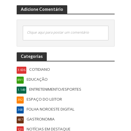
Adicione Comentário
Clique aqui para postar um comentário
Categorias
COTIDIANO
3.606
EDUCAÇÃO
891
ENTRETENIMENTO/ESPORTES
1.149
ESPAÇO DO LEITOR
392
FOLHA NOROESTE DIGITAL
368
GASTRONOMIA
487
NOTÍCIAS EM DESTAQUE
121