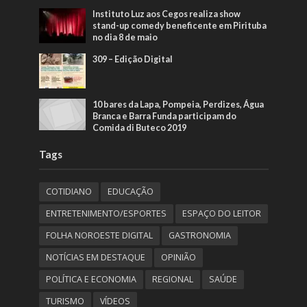
Instituto Luz aos Cegos realiza show
stand-up comedy beneficente em Pirituba
no dia 8 de maio
309 – Edição Digital
10 bares da Lapa, Pompeia, Perdizes, Água
Branca e Barra Funda participam do
Comida di Buteco 2019
Tags
COTIDIANO
EDUCAÇÃO
ENTRETENIMENTO/ESPORTES
ESPAÇO DO LEITOR
FOLHA NOROESTE DIGITAL
GASTRONOMIA
NOTÍCIAS EM DESTAQUE
OPINIÃO
POLÍTICA E ECONOMIA
REGIONAL
SAÚDE
TURISMO
VÍDEOS