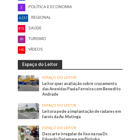
POLÍTICA E ECONOMIA
2
REGIONAL
4.237
SAÚDE
872
TURISMO
69
VÍDEOS
140
Espaço do Leitor
ESPAÇO DO LEITOR
Leitor quer avaliação sobre cruzamento
das Avenidas Paula Ferreira com Benedito
Andrade
ESPAÇO DO LEITOR
Leitora pede a implantação de radares em
farois da Av. Mutinga
ESPAÇO DO LEITOR
Descarte irregular de lixo na rua Dr.
Eduardo Delamare em Pirituba