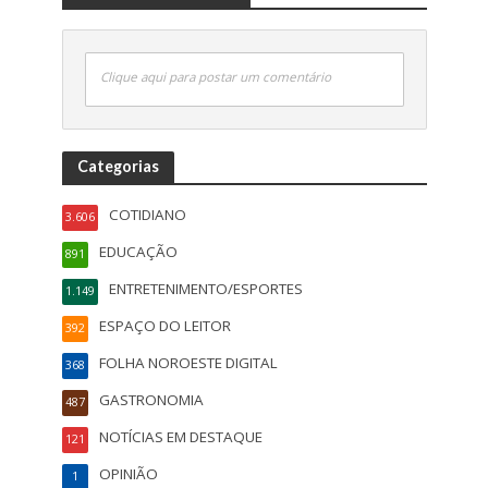
Clique aqui para postar um comentário
Categorias
COTIDIANO
3.606
EDUCAÇÃO
891
ENTRETENIMENTO/ESPORTES
1.149
ESPAÇO DO LEITOR
392
FOLHA NOROESTE DIGITAL
368
GASTRONOMIA
487
NOTÍCIAS EM DESTAQUE
121
OPINIÃO
1