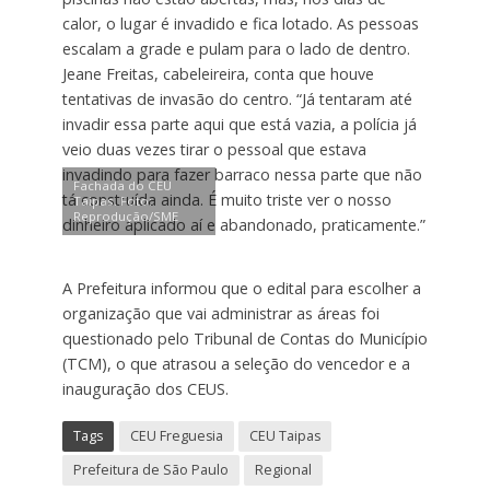
calor, o lugar é invadido e fica lotado. As pessoas
escalam a grade e pulam para o lado de dentro.
Jeane Freitas, cabeleireira, conta que houve
tentativas de invasão do centro. “Já tentaram até
invadir essa parte aqui que está vazia, a polícia já
veio duas vezes tirar o pessoal que estava
invadindo para fazer barraco nessa parte que não
Fachada do CEU
tá construída ainda. É muito triste ver o nosso
Taipas. Foto:
Reprodução/SME
dinheiro aplicado aí e abandonado, praticamente.”
A Prefeitura informou que o edital para escolher a
organização que vai administrar as áreas foi
questionado pelo Tribunal de Contas do Município
(TCM), o que atrasou a seleção do vencedor e a
inauguração dos CEUS.
Tags
CEU Freguesia
CEU Taipas
Prefeitura de São Paulo
Regional