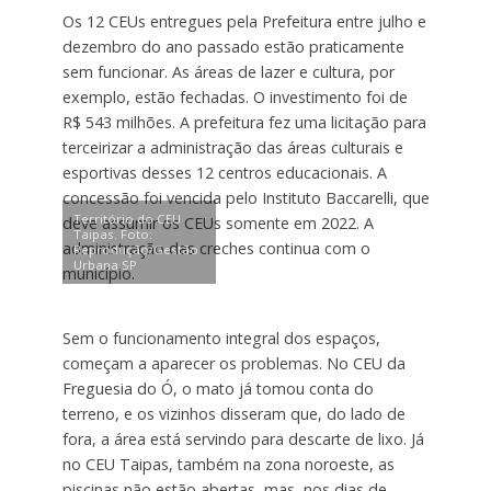
Os 12 CEUs entregues pela Prefeitura entre julho e
dezembro do ano passado estão praticamente
sem funcionar. As áreas de lazer e cultura, por
exemplo, estão fechadas. O investimento foi de
R$ 543 milhões. A prefeitura fez uma licitação para
terceirizar a administração das áreas culturais e
esportivas desses 12 centros educacionais. A
concessão foi vencida pelo Instituto Baccarelli, que
Território do CEU
deve assumir os CEUs somente em 2022. A
Taipas. Foto:
administração das creches continua com o
Reprodução/Gestão
Urbana SP
município.
Sem o funcionamento integral dos espaços,
começam a aparecer os problemas. No CEU da
Freguesia do Ó, o mato já tomou conta do
terreno, e os vizinhos disseram que, do lado de
fora, a área está servindo para descarte de lixo. Já
no CEU Taipas, também na zona noroeste, as
piscinas não estão abertas, mas, nos dias de