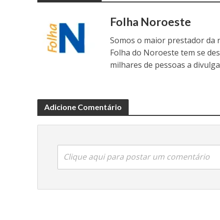
Folha Noroeste
Somos o maior prestador da r
Folha do Noroeste tem se de
milhares de pessoas a divulga
Adicione Comentário
Clique aqui para postar um comentário