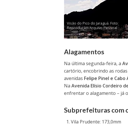
Visão do Pico do Jaraguá. Foto:
Reprodução/Arquivo Pessoal
Alagamentos
Na última segunda-feira, a
Av
cartório, encobrindo as rodas
avenidas
Felipe Pinel e Cabo
Na
Avenida Elísio Cordeiro d
enfrentar o alagamento – já o
Subprefeituras com o
Vila Prudente: 173,0mm