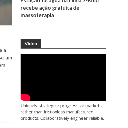
Estação Jaraguá da Linha 7-Rubi
recebe ação gratuita de
massoterapia
Video
e a
scilam
cem
Uniquely strategize progressive markets
rather than frictionless manufactured
products. Collaboratively engineer reliable.