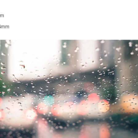
m
mm
,4mm