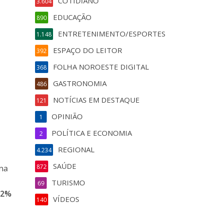
COTIDIANO
3.604
EDUCAÇÃO
890
ENTRETENIMENTO/ESPORTES
1.148
ESPAÇO DO LEITOR
392
FOLHA NOROESTE DIGITAL
368
GASTRONOMIA
486
NOTÍCIAS EM DESTAQUE
121
OPINIÃO
1
POLÍTICA E ECONOMIA
2
REGIONAL
4.234
SAÚDE
872
 na
TURISMO
69
,2%
VÍDEOS
140