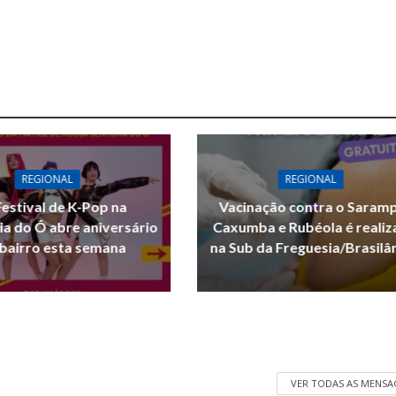
REGIONAL
REGIONAL
Festival de K-Pop na
Vacinação contra o Saram
ia do Ó abre aniversário
Caxumba e Rubéola é reali
bairro esta semana
na Sub da Freguesia/Brasilâ
VER TODAS AS MENSA