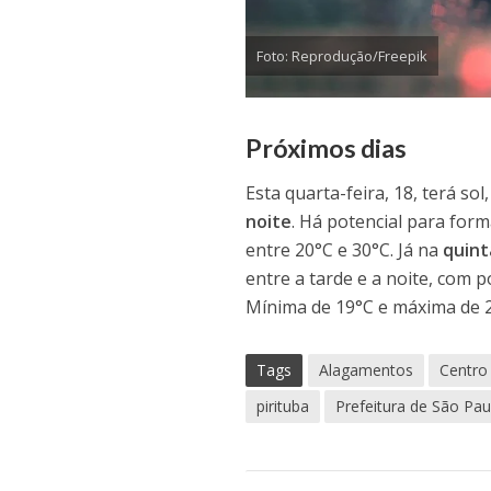
Foto: Reprodução/Freepik
Próximos dias
Esta quarta-feira, 18, terá so
noite
. Há potencial para for
entre 20°C e 30°C. Já na
quint
entre a tarde e a noite, com 
Mínima de 19°C e máxima de 
Tags
Alagamentos
Centro
pirituba
Prefeitura de São Pau