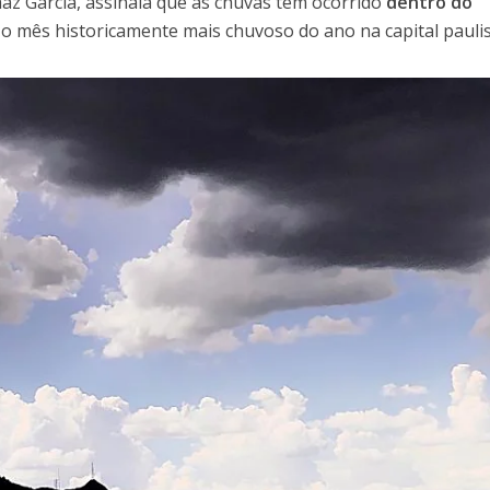
z Garcia, assinala que as chuvas têm ocorrido
dentro do
é o mês historicamente mais chuvoso do ano na capital paulis