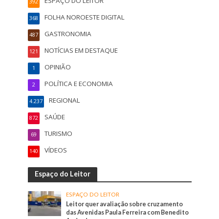
ESPAÇO DO LEITOR
392
FOLHA NOROESTE DIGITAL
368
GASTRONOMIA
487
NOTÍCIAS EM DESTAQUE
121
OPINIÃO
1
POLÍTICA E ECONOMIA
2
REGIONAL
4.237
SAÚDE
872
TURISMO
69
VÍDEOS
140
Espaço do Leitor
ESPAÇO DO LEITOR
Leitor quer avaliação sobre cruzamento
das Avenidas Paula Ferreira com Benedito