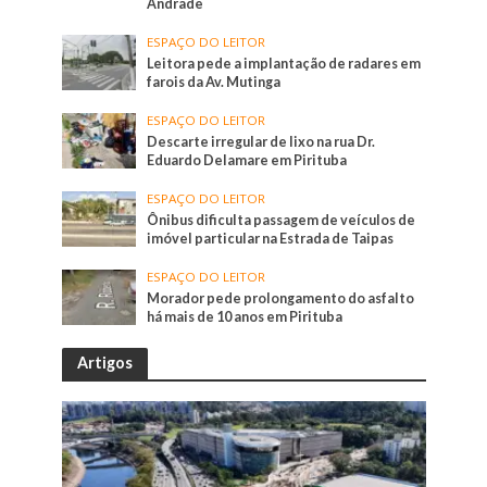
Andrade
ESPAÇO DO LEITOR
Leitora pede a implantação de radares em
farois da Av. Mutinga
ESPAÇO DO LEITOR
Descarte irregular de lixo na rua Dr.
Eduardo Delamare em Pirituba
ESPAÇO DO LEITOR
Ônibus dificulta passagem de veículos de
imóvel particular na Estrada de Taipas
ESPAÇO DO LEITOR
Morador pede prolongamento do asfalto
há mais de 10 anos em Pirituba
Artigos