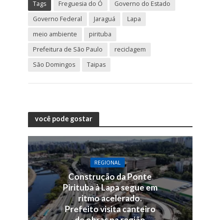
Tags
Freguesia do Ó
Governo do Estado
Governo Federal
Jaraguá
Lapa
meio ambiente
pirituba
Prefeitura de São Paulo
reciclagem
São Domingos
Taipas
você pode gostar
REGIONAL
Construção da Ponte
Pirituba à Lapa segue em
ritmo acelerado.
Prefeito visita canteiro
de obras na região