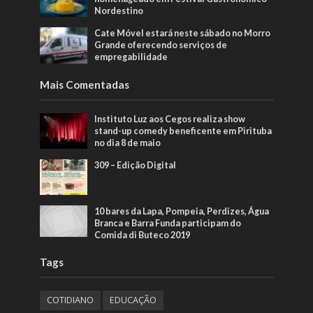
Nordestino
Cate Móvel estará neste sábado no Morro
Grande oferecendo serviços de
empregabilidade
Mais Comentadas
Instituto Luz aos Cegos realiza show
stand-up comedy beneficente em Pirituba
no dia 8 de maio
309 – Edição Digital
10 bares da Lapa, Pompeia, Perdizes, Água
Branca e Barra Funda participam do
Comida di Buteco 2019
Tags
COTIDIANO
EDUCAÇÃO