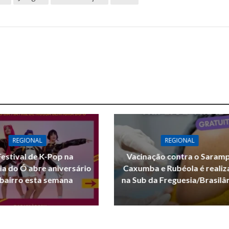
REGIONAL
REGIONAL
Festival de K-Pop na
Vacinação contra o Saram
ia do Ó abre aniversário
Caxumba e Rubéola é reali
bairro esta semana
na Sub da Freguesia/Brasilâ