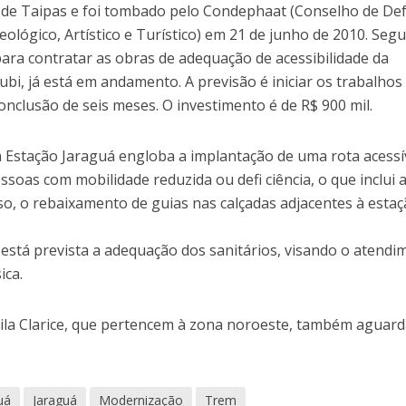
da de Taipas e foi tombado pelo Condephaat (Conselho de De
eológico, Artístico e Turístico) em 21 de junho de 2010. Seg
para contratar as obras de adequação de acessibilidade da
ubi, já está em andamento. A previsão é iniciar os trabalhos
conclusão de seis meses. O investimento é de R$ 900 mil.
Estação Jaraguá engloba a implantação de uma rota acessí
soas com mobilidade reduzida ou defi ciência, o que inclui 
o, o rebaixamento de guias nas calçadas adjacentes à estaç
 está prevista a adequação dos sanitários, visando o atend
ica.
 Vila Clarice, que pertencem à zona noroeste, também aguar
uá
Jaraguá
Modernização
Trem