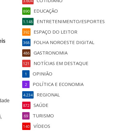
COTIDIANO
3.604
EDUCAÇÃO
890
ENTRETENIMENTO/ESPORTES
1.148
ESPAÇO DO LEITOR
392
eis
FOLHA NOROESTE DIGITAL
368
GASTRONOMIA
486
NOTÍCIAS EM DESTAQUE
121
OPINIÃO
1
POLÍTICA E ECONOMIA
2
REGIONAL
4.234
idade
SAÚDE
872
TURISMO
,
69
VÍDEOS
140