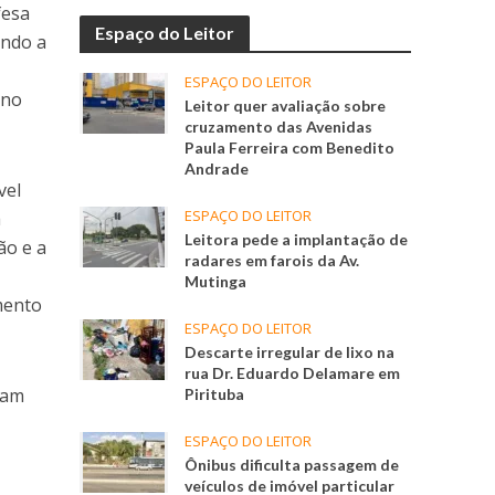
fesa
Espaço do Leitor
undo a
ESPAÇO DO LEITOR
 no
Leitor quer avaliação sobre
cruzamento das Avenidas
Paula Ferreira com Benedito
Andrade
vel
ESPAÇO DO LEITOR
a
Leitora pede a implantação de
ão e a
radares em farois da Av.
Mutinga
imento
ESPAÇO DO LEITOR
Descarte irregular de lixo na
rua Dr. Eduardo Delamare em
dam
Pirituba
ESPAÇO DO LEITOR
Ônibus dificulta passagem de
veículos de imóvel particular