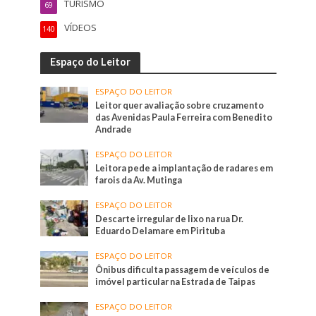
TURISMO
69
VÍDEOS
140
Espaço do Leitor
ESPAÇO DO LEITOR
Leitor quer avaliação sobre cruzamento
das Avenidas Paula Ferreira com Benedito
Andrade
ESPAÇO DO LEITOR
Leitora pede a implantação de radares em
farois da Av. Mutinga
ESPAÇO DO LEITOR
Descarte irregular de lixo na rua Dr.
Eduardo Delamare em Pirituba
ESPAÇO DO LEITOR
Ônibus dificulta passagem de veículos de
imóvel particular na Estrada de Taipas
ESPAÇO DO LEITOR