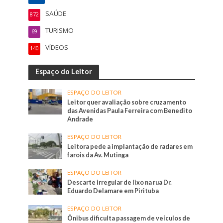
SAÚDE
872
TURISMO
69
VÍDEOS
140
Espaço do Leitor
ESPAÇO DO LEITOR
Leitor quer avaliação sobre cruzamento
das Avenidas Paula Ferreira com Benedito
Andrade
ESPAÇO DO LEITOR
Leitora pede a implantação de radares em
farois da Av. Mutinga
ESPAÇO DO LEITOR
Descarte irregular de lixo na rua Dr.
Eduardo Delamare em Pirituba
ESPAÇO DO LEITOR
Ônibus dificulta passagem de veículos de