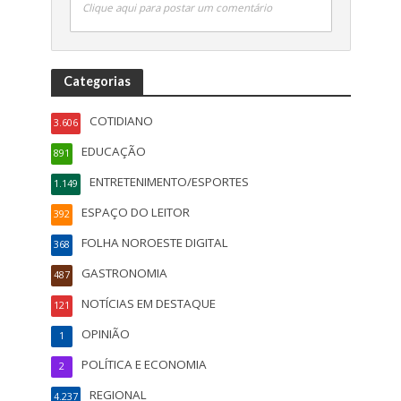
Clique aqui para postar um comentário
Categorias
COTIDIANO
3.606
EDUCAÇÃO
891
ENTRETENIMENTO/ESPORTES
1.149
ESPAÇO DO LEITOR
392
FOLHA NOROESTE DIGITAL
368
GASTRONOMIA
487
NOTÍCIAS EM DESTAQUE
121
OPINIÃO
1
POLÍTICA E ECONOMIA
2
REGIONAL
4.237