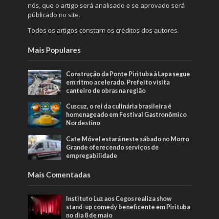
nós, que o artigo será analisado e se aprovado será
públicado no site.
Todos os artigos constam os créditos dos autores.
Mais Populares
Construção da Ponte Pirituba à Lapa segue
em ritmo acelerado. Prefeito visita
canteiro de obras na região
Cuscuz, o rei da culinária brasileira é
homenageado em Festival Gastronômico
Nordestino
Cate Móvel estará neste sábado no Morro
Grande oferecendo serviços de
empregabilidade
Mais Comentadas
Instituto Luz aos Cegos realiza show
stand-up comedy beneficente em Pirituba
no dia 8 de maio