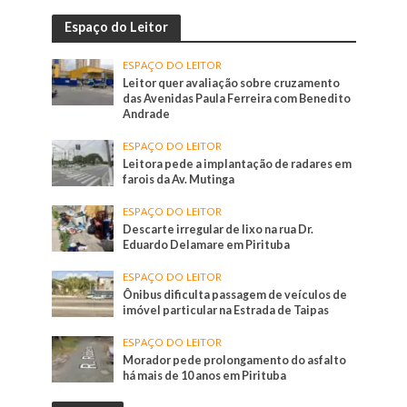
Espaço do Leitor
ESPAÇO DO LEITOR
Leitor quer avaliação sobre cruzamento
das Avenidas Paula Ferreira com Benedito
Andrade
ESPAÇO DO LEITOR
Leitora pede a implantação de radares em
farois da Av. Mutinga
ESPAÇO DO LEITOR
Descarte irregular de lixo na rua Dr.
Eduardo Delamare em Pirituba
ESPAÇO DO LEITOR
Ônibus dificulta passagem de veículos de
imóvel particular na Estrada de Taipas
ESPAÇO DO LEITOR
Morador pede prolongamento do asfalto
há mais de 10 anos em Pirituba