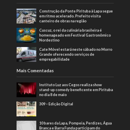
Construção da Ponte Pirituba à Lapa segue
em ritmo acelerado. Prefeito visita
canteiro de obras na região
Cuscuz, o rei da culinária brasileira é
homenageado em Festival Gastronômico
Nordestino
Cate Móvel estará neste sábado no Morro
Grande oferecendo serviços de
empregabilidade
Mais Comentadas
Instituto Luz aos Cegos realiza show
stand-up comedy beneficente em Pirituba
no dia 8 de maio
309 – Edição Digital
10 bares da Lapa, Pompeia, Perdizes, Água
Branca e Barra Funda participam do