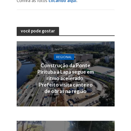
Confira as fotos
clicando aqui
.
você pode gostar
REGIONAL
Construção da Ponte
Pirituba à Lapa segue em
ritmo acelerado.
Prefeito visita canteiro
de obras na região