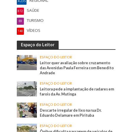
REGIONAL
4.235
SAÚDE
872
TURISMO
69
VÍDEOS
140
Espaço do Leitor
ESPAÇO DO LEITOR
Leitor quer avaliação sobre cruzamento
das Avenidas Paula Ferreira com Benedito
Andrade
ESPAÇO DO LEITOR
Leitora pede a implantação de radares em
farois da Av. Mutinga
ESPAÇO DO LEITOR
Descarte irregular de lixo na rua Dr.
Eduardo Delamare em Pirituba
ESPAÇO DO LEITOR
Ônibus dificulta passagem de veículos de