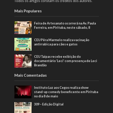
Todos os artigos constam os créditos dos autores.
Mais Populares
Feira de Artesanato ocorrerá na Av. Paula
Ferreira, em Pirituba, neste sábado, 8
CEU Pêra Marmelo realiza vacinação
antirrabica para cães e gatos
CEU Taipas recebe exibição do
documentário ‘Leci’ com presença de Leci
Brandão
Mais Comentadas
Instituto Luz aos Cegos realiza show
stand-up comedy beneficente em Pirituba
no dia 8 de maio
309 – Edição Digital