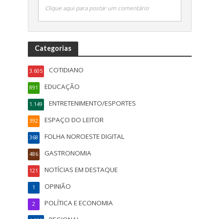
Clique aqui para postar um comentário
Categorias
COTIDIANO
3.605
EDUCAÇÃO
891
ENTRETENIMENTO/ESPORTES
1.149
ESPAÇO DO LEITOR
392
FOLHA NOROESTE DIGITAL
368
GASTRONOMIA
486
NOTÍCIAS EM DESTAQUE
121
OPINIÃO
1
POLÍTICA E ECONOMIA
2