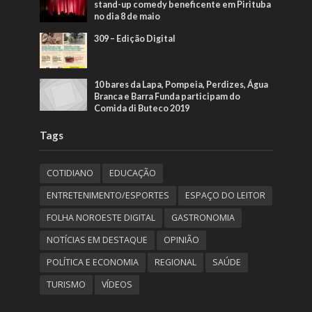
stand-up comedy beneficente em Pirituba
no dia 8 de maio
309 – Edição Digital
10 bares da Lapa, Pompeia, Perdizes, Água
Branca e Barra Funda participam do
Comida di Buteco 2019
Tags
COTIDIANO
EDUCAÇÃO
ENTRETENIMENTO/ESPORTES
ESPAÇO DO LEITOR
FOLHA NOROESTE DIGITAL
GASTRONOMIA
NOTÍCIAS EM DESTAQUE
OPINIÃO
POLÍTICA E ECONOMIA
REGIONAL
SAÚDE
TURISMO
VÍDEOS