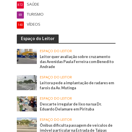
SAÚDE
872
TURISMO
69
VÍDEOS
140
Espaço do Leitor
ESPAÇO DO LEITOR
Leitor quer avaliação sobre cruzamento
das Avenidas Paula Ferreira com Benedito
Andrade
ESPAÇO DO LEITOR
Leitora pede a implantação de radares em
farois da Av. Mutinga
ESPAÇO DO LEITOR
Descarte irregular de lixo na rua Dr.
Eduardo Delamare em Pirituba
ESPAÇO DO LEITOR
Ônibus dificulta passagem de veículos de
imóvel particular na Estrada de Taipas