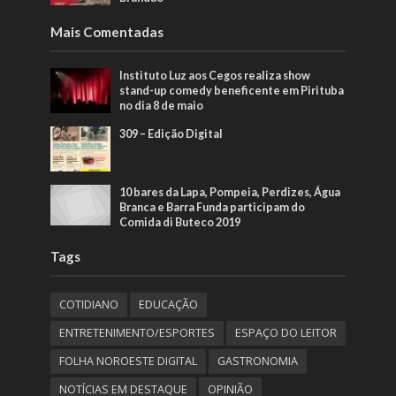
Mais Comentadas
Instituto Luz aos Cegos realiza show
stand-up comedy beneficente em Pirituba
no dia 8 de maio
309 – Edição Digital
10 bares da Lapa, Pompeia, Perdizes, Água
Branca e Barra Funda participam do
Comida di Buteco 2019
Tags
COTIDIANO
EDUCAÇÃO
ENTRETENIMENTO/ESPORTES
ESPAÇO DO LEITOR
FOLHA NOROESTE DIGITAL
GASTRONOMIA
NOTÍCIAS EM DESTAQUE
OPINIÃO