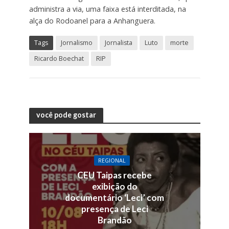
administra a via, uma faixa está interditada, na
alça do Rodoanel para a Anhanguera.
Tags
Jornalismo
Jornalista
Luto
morte
Ricardo Boechat
RIP
você pode gostar
REGIONAL
CEU Taipas recebe
exibição do
documentário ‘Leci’ com
presença de Leci
Brandão