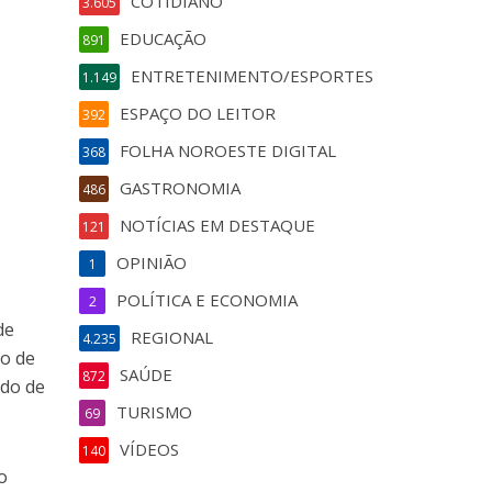
COTIDIANO
3.605
EDUCAÇÃO
891
ENTRETENIMENTO/ESPORTES
1.149
ESPAÇO DO LEITOR
392
FOLHA NOROESTE DIGITAL
368
GASTRONOMIA
486
NOTÍCIAS EM DESTAQUE
121
OPINIÃO
1
POLÍTICA E ECONOMIA
2
de
REGIONAL
4.235
to de
SAÚDE
872
ado de
TURISMO
69
VÍDEOS
140
o