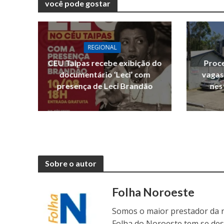
você pode gostar
REGIONAL
CEU Taipas recebe exibição do
Proce
documentário ‘Leci’ com
vagas
presença de Leci Brandão
nes
Sobre o autor
Folha Noroeste
Somos o maior prestador da r
Folha do Noroeste tem se de