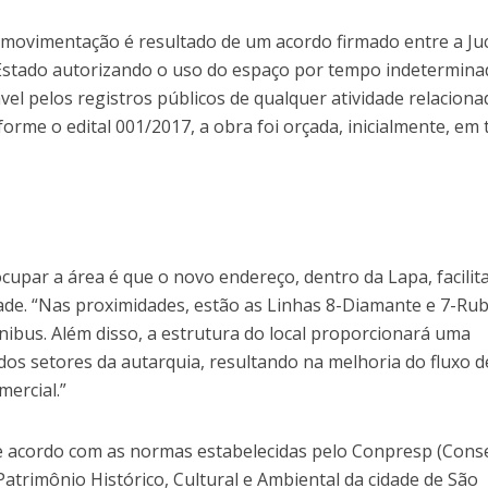
A movimentação é resultado de um acordo firmado entre a Ju
 Estado autorizando o uso do espaço por tempo indetermin
vel pelos registros públicos de qualquer atividade relaciona
orme o edital 001/2017, a obra foi orçada, inicialmente, em
 ocupar a área é que o novo endereço, dentro da Lapa, facilit
ade. “Nas proximidades, estão as Linhas 8-Diamante e 7-Rub
ibus. Além disso, a estrutura do local proporcionará uma
 dos setores da autarquia, resultando na melhoria do fluxo d
ercial.”
e acordo com as normas estabelecidas pelo Conpresp (Cons
atrimônio Histórico, Cultural e Ambiental da cidade de São