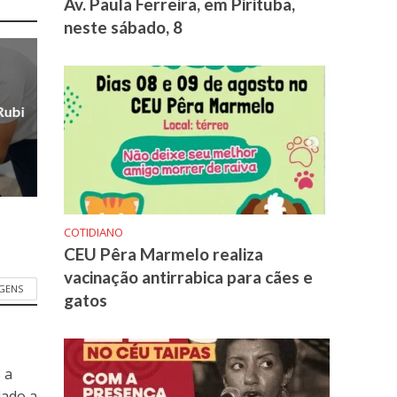
Av. Paula Ferreira, em Pirituba,
neste sábado, 8
Rubi
COTIDIANO
CEU Pêra Marmelo realiza
vacinação antirrabica para cães e
GENS
gatos
 a
dado a