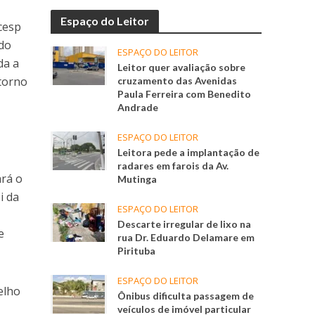
Espaço do Leitor
cesp
ado
ESPAÇO DO LEITOR
da a
Leitor quer avaliação sobre
 torno
cruzamento das Avenidas
Paula Ferreira com Benedito
Andrade
ESPAÇO DO LEITOR
Leitora pede a implantação de
radares em farois da Av.
ará o
Mutinga
i da
ESPAÇO DO LEITOR
Descarte irregular de lixo na
e
rua Dr. Eduardo Delamare em
Pirituba
ESPAÇO DO LEITOR
elho
Ônibus dificulta passagem de
veículos de imóvel particular