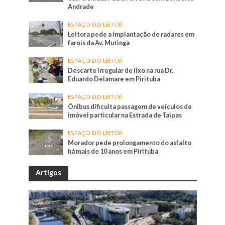
Andrade
ESPAÇO DO LEITOR
Leitora pede a implantação de radares em
farois da Av. Mutinga
ESPAÇO DO LEITOR
Descarte irregular de lixo na rua Dr.
Eduardo Delamare em Pirituba
ESPAÇO DO LEITOR
Ônibus dificulta passagem de veículos de
imóvel particular na Estrada de Taipas
ESPAÇO DO LEITOR
Morador pede prolongamento do asfalto
há mais de 10 anos em Pirituba
Artigos