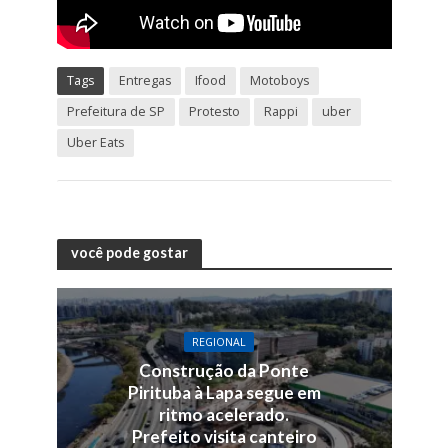
Tags
Entregas
Ifood
Motoboys
Prefeitura de SP
Protesto
Rappi
uber
Uber Eats
você pode gostar
REGIONAL
Construção da Ponte
Pirituba à Lapa segue em
ritmo acelerado.
Prefeito visita canteiro