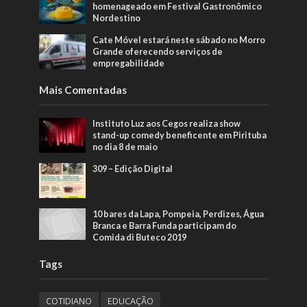
homenageado em Festival Gastronômico
Nordestino
Cate Móvel estará neste sábado no Morro
Grande oferecendo serviços de
empregabilidade
Mais Comentadas
Instituto Luz aos Cegos realiza show
stand-up comedy beneficente em Pirituba
no dia 8 de maio
309 – Edição Digital
10 bares da Lapa, Pompeia, Perdizes, Água
Branca e Barra Funda participam do
Comida di Buteco 2019
Tags
COTIDIANO
EDUCAÇÃO