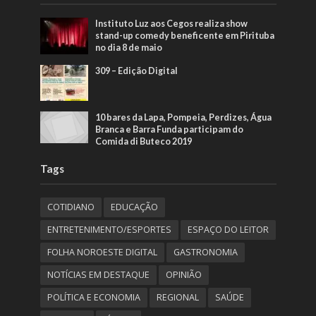
Instituto Luz aos Cegos realiza show
stand-up comedy beneficente em Pirituba
no dia 8 de maio
309 – Edição Digital
10 bares da Lapa, Pompeia, Perdizes, Água
Branca e Barra Funda participam do
Comida di Buteco 2019
Tags
COTIDIANO
EDUCAÇÃO
ENTRETENIMENTO/ESPORTES
ESPAÇO DO LEITOR
FOLHA NOROESTE DIGITAL
GASTRONOMIA
NOTÍCIAS EM DESTAQUE
OPINIÃO
POLÍTICA E ECONOMIA
REGIONAL
SAÚDE