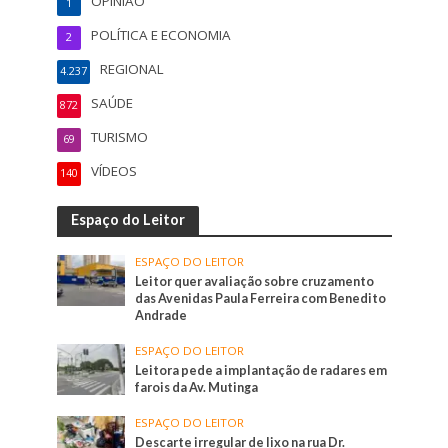
OPINIÃO
1
POLÍTICA E ECONOMIA
2
REGIONAL
4.237
SAÚDE
872
TURISMO
69
VÍDEOS
140
Espaço do Leitor
ESPAÇO DO LEITOR
Leitor quer avaliação sobre cruzamento
das Avenidas Paula Ferreira com Benedito
Andrade
ESPAÇO DO LEITOR
Leitora pede a implantação de radares em
farois da Av. Mutinga
ESPAÇO DO LEITOR
Descarte irregular de lixo na rua Dr.