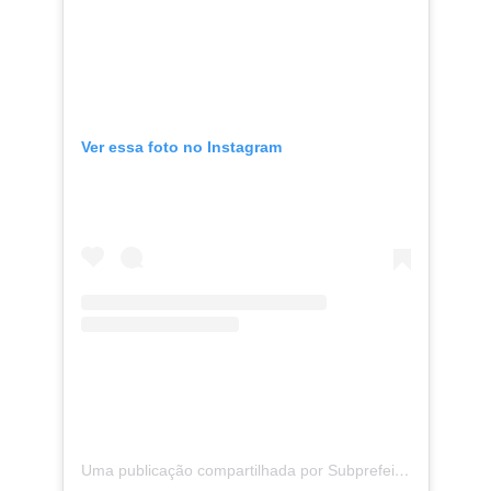
Ver essa foto no Instagram
Uma publicação compartilhada por Subprefeitura Pirituba/Jaraguá/Taipas/São Domingos (@subpiritubajaragua)