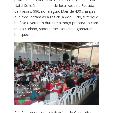
Natal Solidário na unidade localizada na Estrada
de Taipas, 990, no Jaraguá. Mais de 430 crianças
que frequentam as aulas de aikido, judô, futebol e
balé se divertiram durante almoço preparado com
muito carinho, saborearam sorvete e ganharam
brinquedos.
Natal Solidário no
CIC Oeste. Foto:
Reprodução/CIC
Oeste
A ação contou com o patrocínio do Cantareira