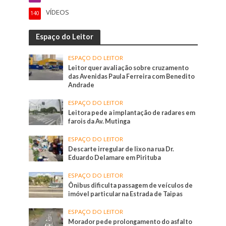
VÍDEOS
140
Espaço do Leitor
ESPAÇO DO LEITOR
Leitor quer avaliação sobre cruzamento
das Avenidas Paula Ferreira com Benedito
Andrade
ESPAÇO DO LEITOR
Leitora pede a implantação de radares em
farois da Av. Mutinga
ESPAÇO DO LEITOR
Descarte irregular de lixo na rua Dr.
Eduardo Delamare em Pirituba
ESPAÇO DO LEITOR
Ônibus dificulta passagem de veículos de
imóvel particular na Estrada de Taipas
ESPAÇO DO LEITOR
Morador pede prolongamento do asfalto