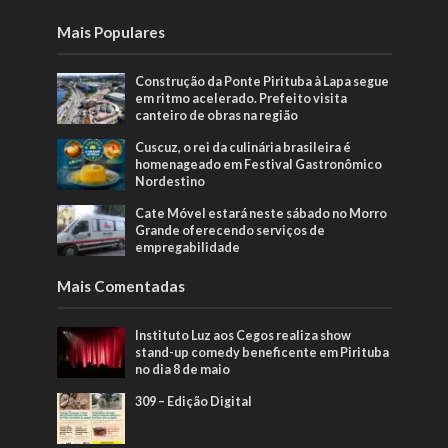
Mais Populares
Construção da Ponte Pirituba à Lapa segue
em ritmo acelerado. Prefeito visita
canteiro de obras na região
Cuscuz, o rei da culinária brasileira é
homenageado em Festival Gastronômico
Nordestino
Cate Móvel estará neste sábado no Morro
Grande oferecendo serviços de
empregabilidade
Mais Comentadas
Instituto Luz aos Cegos realiza show
stand-up comedy beneficente em Pirituba
no dia 8 de maio
309 – Edição Digital