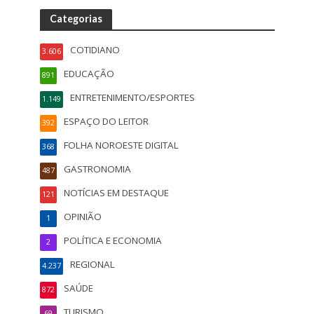
Categorias
COTIDIANO
3.606
EDUCAÇÃO
891
ENTRETENIMENTO/ESPORTES
1.149
ESPAÇO DO LEITOR
392
FOLHA NOROESTE DIGITAL
368
GASTRONOMIA
487
NOTÍCIAS EM DESTAQUE
121
OPINIÃO
1
POLÍTICA E ECONOMIA
2
REGIONAL
4.237
SAÚDE
872
TURISMO
69