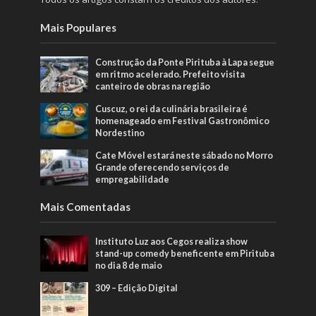
Mais Populares
Construção da Ponte Pirituba à Lapa segue
em ritmo acelerado. Prefeito visita
canteiro de obras na região
Cuscuz, o rei da culinária brasileira é
homenageado em Festival Gastronômico
Nordestino
Cate Móvel estará neste sábado no Morro
Grande oferecendo serviços de
empregabilidade
Mais Comentadas
Instituto Luz aos Cegos realiza show
stand-up comedy beneficente em Pirituba
no dia 8 de maio
309 – Edição Digital