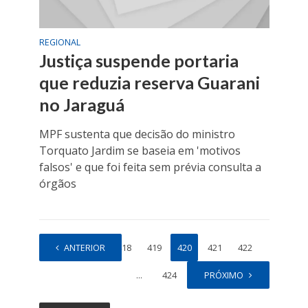
REGIONAL
Justiça suspende portaria
que reduzia reserva Guarani
no Jaraguá
MPF sustenta que decisão do ministro
Torquato Jardim se baseia em 'motivos
falsos' e que foi feita sem prévia consulta a
órgãos
1
ANTERIOR
…
418
419
420
421
422
…
424
PRÓXIMO