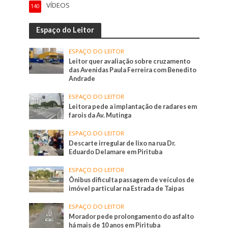
VÍDEOS
140
Espaço do Leitor
ESPAÇO DO LEITOR
Leitor quer avaliação sobre cruzamento
das Avenidas Paula Ferreira com Benedito
Andrade
ESPAÇO DO LEITOR
Leitora pede a implantação de radares em
farois da Av. Mutinga
ESPAÇO DO LEITOR
Descarte irregular de lixo na rua Dr.
Eduardo Delamare em Pirituba
ESPAÇO DO LEITOR
Ônibus dificulta passagem de veículos de
imóvel particular na Estrada de Taipas
ESPAÇO DO LEITOR
Morador pede prolongamento do asfalto
há mais de 10 anos em Pirituba