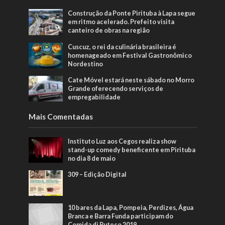
Construção da Ponte Pirituba à Lapa segue
em ritmo acelerado. Prefeito visita
canteiro de obras na região
Cuscuz, o rei da culinária brasileira é
homenageado em Festival Gastronômico
Nordestino
Cate Móvel estará neste sábado no Morro
Grande oferecendo serviços de
empregabilidade
Mais Comentadas
Instituto Luz aos Cegos realiza show
stand-up comedy beneficente em Pirituba
no dia 8 de maio
309 – Edição Digital
10 bares da Lapa, Pompeia, Perdizes, Água
Branca e Barra Funda participam do
Comida di Buteco 2019