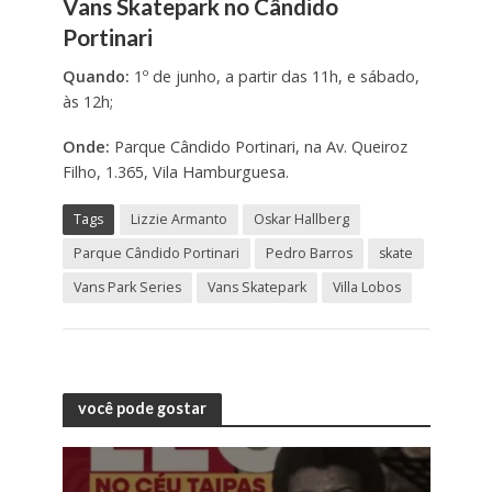
Vans Skatepark no Cândido
Portinari
Quando:
1º de junho, a partir das 11h, e sábado,
às 12h;
Onde:
Parque Cândido Portinari, na Av. Queiroz
Filho, 1.365, Vila Hamburguesa.
Tags
Lizzie Armanto
Oskar Hallberg
Parque Cândido Portinari
Pedro Barros
skate
Vans Park Series
Vans Skatepark
Villa Lobos
você pode gostar