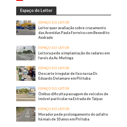
Espaço do Leitor
ESPAÇO DO LEITOR
Leitor quer avaliação sobre cruzamento
das Avenidas Paula Ferreira com Benedito
Andrade
ESPAÇO DO LEITOR
Leitora pede a implantação de radares em
farois da Av. Mutinga
ESPAÇO DO LEITOR
Descarte irregular de lixo na rua Dr.
Eduardo Delamare em Pirituba
ESPAÇO DO LEITOR
Ônibus dificulta passagem de veículos de
imóvel particular na Estrada de Taipas
ESPAÇO DO LEITOR
Morador pede prolongamento do asfalto
há mais de 10 anos em Pirituba