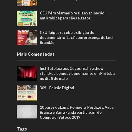
CEU Pêra Marmelo realiza vacinação
antirrabica para cães e gatos
CEU Taipas recebe exibição do
documentário ‘Leci’ com presença de Leci
Brandão
Mais Comentadas
Instituto Luz aos Cegos realiza show
stand-up comedy beneficente em Pirituba
no dia 8 de maio
309 – Edição Digital
10 bares da Lapa, Pompeia, Perdizes, Água
Branca e Barra Funda participam do
Comida di Buteco 2019
Tags