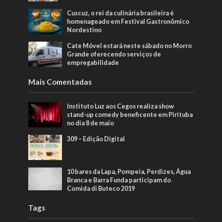
Cuscuz, o rei da culinária brasileira é
homenageado em Festival Gastronômico
Nordestino
Cate Móvel estará neste sábado no Morro
Grande oferecendo serviços de
empregabilidade
Mais Comentadas
Instituto Luz aos Cegos realiza show
stand-up comedy beneficente em Pirituba
no dia 8 de maio
309 – Edição Digital
10 bares da Lapa, Pompeia, Perdizes, Água
Branca e Barra Funda participam do
Comida di Buteco 2019
Tags