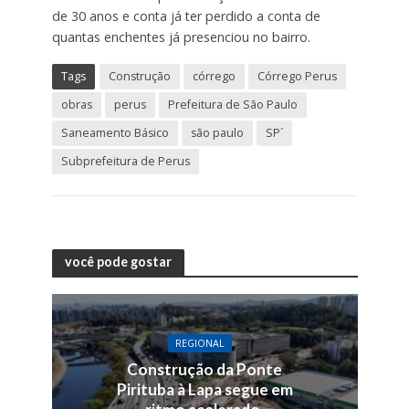
de 30 anos e conta já ter perdido a conta de
quantas enchentes já presenciou no bairro.
Tags
Construção
córrego
Córrego Perus
obras
perus
Prefeitura de São Paulo
Saneamento Básico
são paulo
SP´
Subprefeitura de Perus
você pode gostar
REGIONAL
Construção da Ponte
Pirituba à Lapa segue em