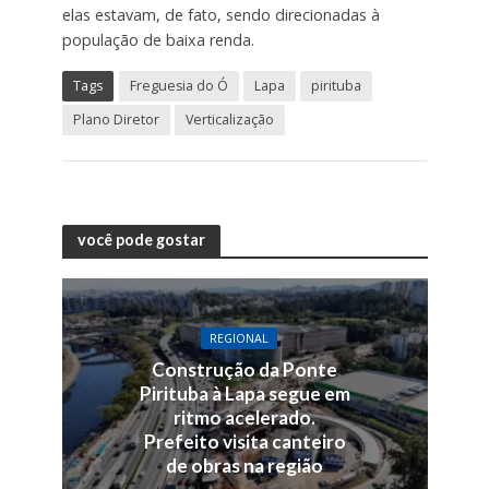
elas estavam, de fato, sendo direcionadas à
população de baixa renda.
Tags
Freguesia do Ó
Lapa
pirituba
Plano Diretor
Verticalização
você pode gostar
REGIONAL
Construção da Ponte
Pirituba à Lapa segue em
ritmo acelerado.
Prefeito visita canteiro
de obras na região