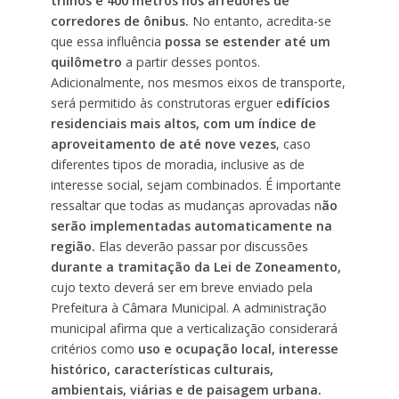
trilhos e 400 metros nos arredores de
corredores de ônibus.
No entanto, acredita-se
que essa influência
possa se estender até um
quilômetro
a partir desses pontos.
Adicionalmente, nos mesmos eixos de transporte,
será permitido às construtoras erguer e
difícios
residenciais mais altos, com um índice de
aproveitamento de até nove vezes
, caso
diferentes tipos de moradia, inclusive as de
interesse social, sejam combinados. É importante
ressaltar que todas as mudanças aprovadas n
ão
serão implementadas automaticamente na
região.
Elas deverão passar por discussões
durante a tramitação da Lei de Zoneamento,
cujo texto deverá ser em breve enviado pela
Prefeitura à Câmara Municipal. A administração
municipal afirma que a verticalização considerará
critérios como
uso e ocupação local, interesse
histórico, características culturais,
ambientais, viárias e de paisagem urbana.