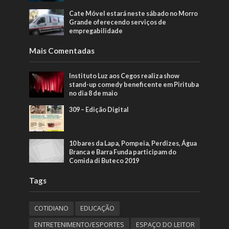
Cate Móvel estará neste sábado no Morro
Grande oferecendo serviços de
empregabilidade
Mais Comentadas
Instituto Luz aos Cegos realiza show
stand-up comedy beneficente em Pirituba
no dia 8 de maio
309 – Edição Digital
10 bares da Lapa, Pompeia, Perdizes, Água
Branca e Barra Funda participam do
Comida di Buteco 2019
Tags
COTIDIANO
EDUCAÇÃO
ENTRETENIMENTO/ESPORTES
ESPAÇO DO LEITOR