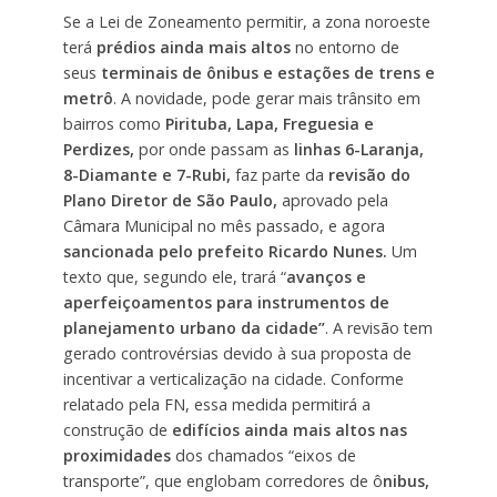
Se a Lei de Zoneamento permitir, a zona noroeste
terá
prédios ainda mais altos
no entorno de
seus
terminais de ônibus e estações de trens e
metrô
. A novidade, pode gerar mais trânsito em
bairros como
Pirituba, Lapa, Freguesia e
Perdizes,
por onde passam as
linhas 6-Laranja,
8-Diamante e 7-Rubi,
faz parte da
revisão do
Plano Diretor de São Paulo,
aprovado pela
Câmara Municipal no mês passado, e agora
sancionada pelo prefeito Ricardo Nunes.
Um
texto que, segundo ele, trará “
avanços e
aperfeiçoamentos para instrumentos de
planejamento urbano da cidade”
. A revisão tem
gerado controvérsias devido à sua proposta de
incentivar a verticalização na cidade. Conforme
relatado pela FN, essa medida permitirá a
construção de
edifícios ainda mais altos nas
proximidades
dos chamados “eixos de
transporte”, que englobam corredores de ô
nibus,