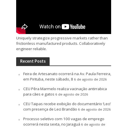
Uniquely strategize progressive markets rather than
frictionless manufactured products. Collaboratively
engineer reliable.
Recent Posts
Feira de Artesanato ocorrerá na Av. Paula Ferreira,
em Pirituba, neste sábado, 8
6 de agosto de 2026
CEU Pêra Marmelo realiza vacinação antirrabica
para cães e gatos
6 de agosto de 2026
CEU Taipas recebe exibição do documentário ‘Leci’
com presença de Leci Brandão
6 de agosto de 2026
Processo seletivo com 100 vagas de emprego
ocorrerá nesta sexta, no Jaraguá
6 de agosto de