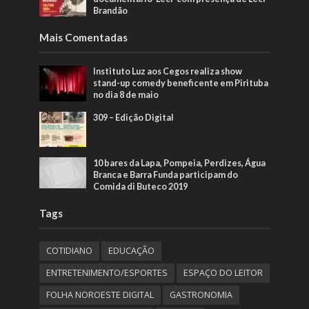
Brandão
Mais Comentadas
Instituto Luz aos Cegos realiza show
stand-up comedy beneficente em Pirituba
no dia 8 de maio
309 – Edição Digital
10 bares da Lapa, Pompeia, Perdizes, Água
Branca e Barra Funda participam do
Comida di Buteco 2019
Tags
COTIDIANO
EDUCAÇÃO
ENTRETENIMENTO/ESPORTES
ESPAÇO DO LEITOR
FOLHA NOROESTE DIGITAL
GASTRONOMIA