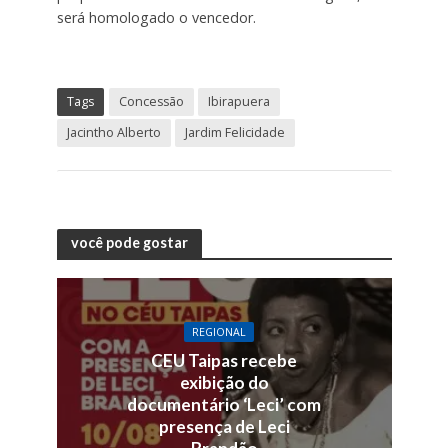
será homologado o vencedor.
Tags
Concessão
Ibirapuera
Jacintho Alberto
Jardim Felicidade
você pode gostar
REGIONAL
CEU Taipas recebe
exibição do
documentário ‘Leci’ com
presença de Leci