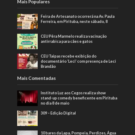
Mais Populares
Feira de Artesanato ocorrerá na Av. Paula
Ferreira, em Pirituba, neste sábado, 8
CEU Pêra Marmelo realiza vacinação
antirrabica para cães e gatos
CEU Taipas recebe exibição do
documentário ‘Leci’ com presença de Leci
Brandão
Mais Comentadas
Instituto Luz aos Cegos realiza show
stand-up comedy beneficente em Pirituba
no dia 8 de maio
309 – Edição Digital
10 bares da Lapa, Pompeia, Perdizes, Água