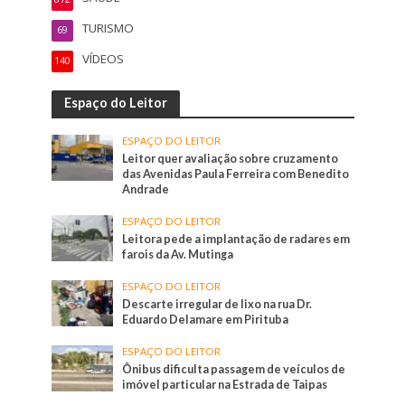
TURISMO
69
VÍDEOS
140
Espaço do Leitor
ESPAÇO DO LEITOR
Leitor quer avaliação sobre cruzamento
das Avenidas Paula Ferreira com Benedito
Andrade
ESPAÇO DO LEITOR
Leitora pede a implantação de radares em
farois da Av. Mutinga
ESPAÇO DO LEITOR
Descarte irregular de lixo na rua Dr.
Eduardo Delamare em Pirituba
ESPAÇO DO LEITOR
Ônibus dificulta passagem de veículos de
imóvel particular na Estrada de Taipas