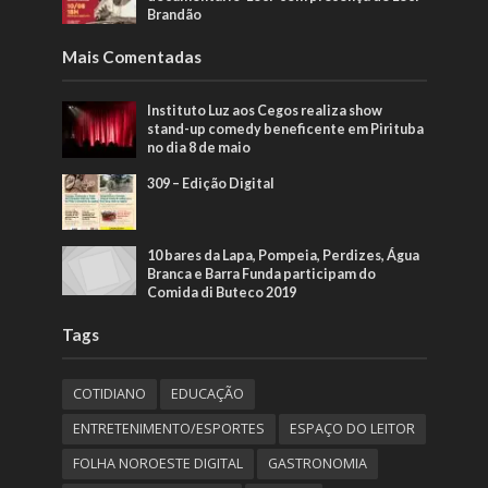
Brandão
Mais Comentadas
Instituto Luz aos Cegos realiza show
stand-up comedy beneficente em Pirituba
no dia 8 de maio
309 – Edição Digital
10 bares da Lapa, Pompeia, Perdizes, Água
Branca e Barra Funda participam do
Comida di Buteco 2019
Tags
COTIDIANO
EDUCAÇÃO
ENTRETENIMENTO/ESPORTES
ESPAÇO DO LEITOR
FOLHA NOROESTE DIGITAL
GASTRONOMIA