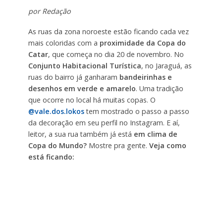
por Redação
As ruas da zona noroeste estão ficando cada vez
mais coloridas com a
proximidade da Copa do
Catar
, que começa no dia 20 de novembro. No
Conjunto Habitacional Turística
, no Jaraguá, as
ruas do bairro já ganharam
bandeirinhas e
desenhos em verde e amarelo
. Uma tradição
que ocorre no local há muitas copas. O
@vale.dos.lokos
tem mostrado o passo a passo
da decoração em seu perfil no Instagram. E aí,
leitor, a sua rua também já está
em clima de
Copa do Mundo?
Mostre pra gente.
Veja como
está ficando:
Tocador
Media error: Format(s) not supported or source(s) not
found
de
vídeo
Fazer download do arquivo:
https://folhanoroeste.com.br/storage/2022/11/WhatsApp-Video-
2022-11-11-at-10.59.50.mp4?_=1