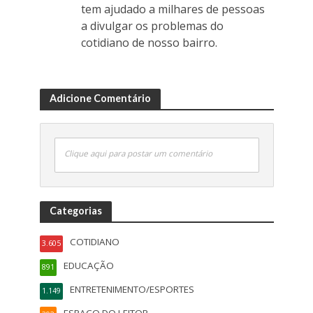
tem ajudado a milhares de pessoas
a divulgar os problemas do
cotidiano de nosso bairro.
Adicione Comentário
Clique aqui para postar um comentário
Categorias
COTIDIANO
3.605
EDUCAÇÃO
891
ENTRETENIMENTO/ESPORTES
1.149
ESPAÇO DO LEITOR