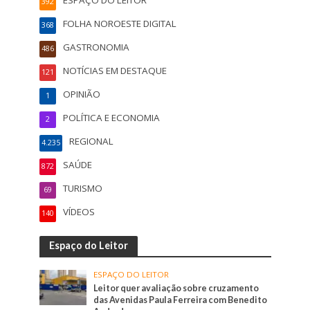
392
FOLHA NOROESTE DIGITAL
368
GASTRONOMIA
486
NOTÍCIAS EM DESTAQUE
121
OPINIÃO
1
POLÍTICA E ECONOMIA
2
REGIONAL
4.235
SAÚDE
872
TURISMO
69
VÍDEOS
140
Espaço do Leitor
ESPAÇO DO LEITOR
Leitor quer avaliação sobre cruzamento
das Avenidas Paula Ferreira com Benedito