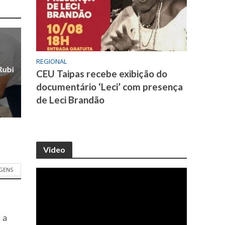
REGIONAL
Rubi
CEU Taipas recebe exibição do
documentário ‘Leci’ com presença
de Leci Brandão
Video
GENS
 a