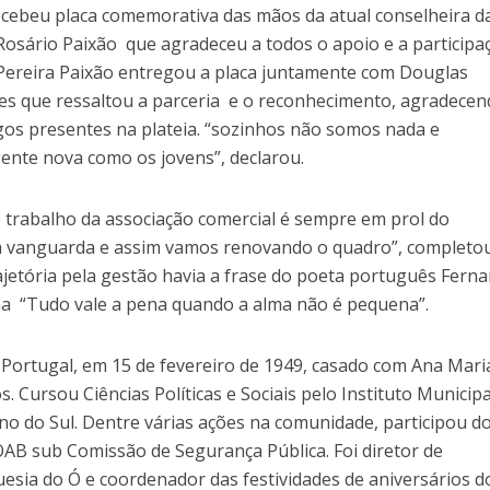
cebeu placa comemorativa das mãos da atual conselheira d
osário Paixão que agradeceu a todos o apoio e a participa
y Pereira Paixão entregou a placa juntamente com Douglas
s que ressaltou a parceria e o reconhecimento, agradecen
os presentes na plateia. “sozinhos não somos nada e
ente nova como os jovens”, declarou.
trabalho da associação comercial é sempre em prol do
 vanguarda e assim vamos renovando o quadro”, completo
ajetória pela gestão havia a frase do poeta português Fern
na “Tudo vale a pena quando a alma não é pequena”.
Portugal, em 15 de fevereiro de 1949, casado com Ana Mari
s. Cursou Ciências Políticas e Sociais pelo Instituto Municipa
no do Sul. Dentre várias ações na comunidade, participou d
AB sub Comissão de Segurança Pública. Foi diretor de
sia do Ó e coordenador das festividades de aniversários d