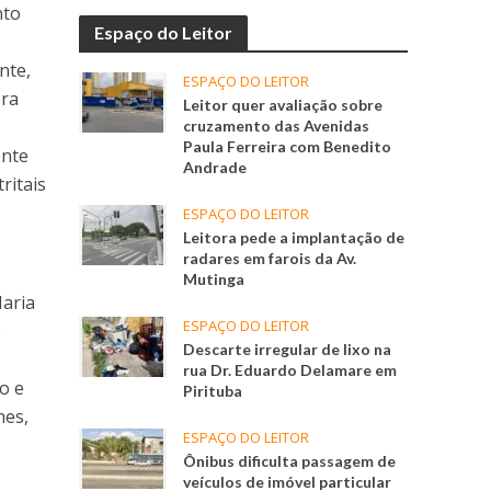
nto
Espaço do Leitor
nte,
ESPAÇO DO LEITOR
ora
Leitor quer avaliação sobre
cruzamento das Avenidas
Paula Ferreira com Benedito
ente
Andrade
ritais
ESPAÇO DO LEITOR
Leitora pede a implantação de
radares em farois da Av.
Mutinga
Maria
ESPAÇO DO LEITOR
o
Descarte irregular de lixo na
rua Dr. Eduardo Delamare em
o e
Pirituba
mes,
ESPAÇO DO LEITOR
Ônibus dificulta passagem de
veículos de imóvel particular