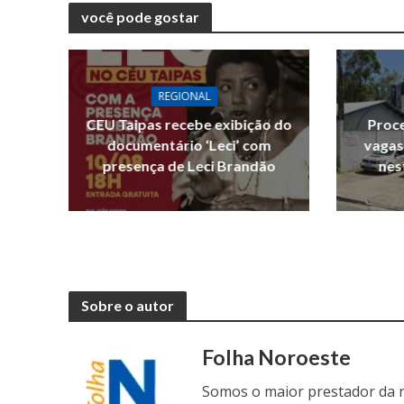
você pode gostar
REGIONAL
CEU Taipas recebe exibição do
Proce
documentário ‘Leci’ com
vagas
presença de Leci Brandão
nes
Sobre o autor
Folha Noroeste
Somos o maior prestador da r