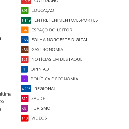
COTIDIANO
3.605
EDUCAÇÃO
891
ENTRETENIMENTO/ESPORTES
1.149
ESPAÇO DO LEITOR
392
a
FOLHA NOROESTE DIGITAL
368
GASTRONOMIA
486
NOTÍCIAS EM DESTAQUE
121
OPINIÃO
1
POLÍTICA E ECONOMIA
2
REGIONAL
4.235
última
SAÚDE
872
ex-
TURISMO
a
69
VÍDEOS
140