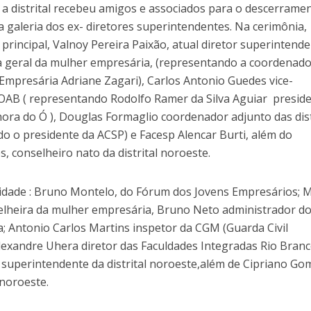
 a distrital recebeu amigos e associados para o descerrame
a galeria dos ex- diretores superintendentes. Na cerimônia,
incipal, Valnoy Pereira Paixão, atual diretor superintende
a geral da mulher empresária, (representando a coordenad
Empresária Adriane Zagari), Carlos Antonio Guedes vice-
OAB ( representando Rodolfo Ramer da Silva Aguiar presid
a do Ó ), Douglas Formaglio coordenador adjunto das dist
o o presidente da ACSP) e Facesp Alencar Burti, além do
conselheiro nato da distrital noroeste.
idade : Bruno Montelo, do Fórum dos Jovens Empresários; 
selheira da mulher empresária, Bruno Neto administrador d
; Antonio Carlos Martins inspetor da CGM (Guarda Civil
lexandre Uhera diretor das Faculdades Integradas Rio Branc
 superintendente da distrital noroeste,além de Cipriano Go
 noroeste.