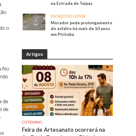
na Estrada de Taipas
a
ção
ESPAÇO DO LEITOR
Morador pede prolongamento
do o
do asfalto há mais de 10 anos
em Pirituba
Artigos
u.No
ando
a de
l de
o
COTIDIANO
Feira de Artesanato ocorrerá na
os